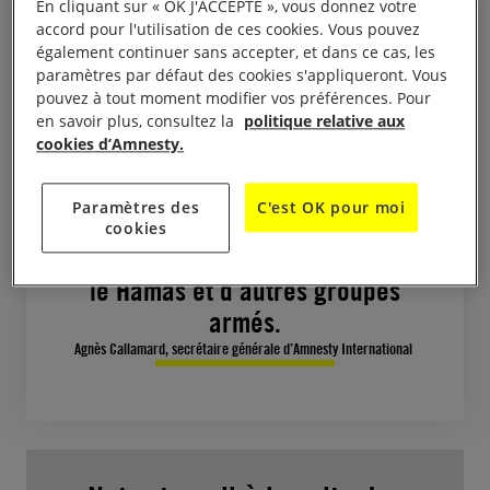
En cliquant sur « OK J'ACCEPTE », vous donnez votre
accord pour l'utilisation de ces cookies. Vous pouvez
également continuer sans accepter, et dans ce cas, les
Le 7 octobre est un jour de deuil
paramètres par défaut des cookies s'appliqueront. Vous
pour les Israéliennes et les
pouvez à tout moment modifier vos préférences. Pour
en savoir plus, consultez la
politique relative aux
Israéliens dont les proches ont
cookies d’Amnesty.
été tués ou kidnappés, et pour
les milliers d’autres qui sont
Paramètres des
C'est OK pour moi
toujours loin de leur foyer depuis
cookies
les attaques ignobles menées par
le Hamas et d’autres groupes
armés.
Agnès Callamard, secrétaire générale d’Amnesty International