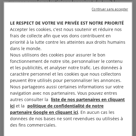
groupes armés palestiniens lançaient de terribles
Continuer sans accepter
attaques dans le sud d’Israël. Bilan : environ
1 200 personnes tuées, principalement des civil·es,
LE RESPECT DE VOTRE VIE PRIVÉE EST NOTRE PRIORITÉ
et 250 otages kidnappés. Et un traumatisme,
Accepter les cookies, c'est nous soutenir et réduire nos
comme l’explique l’historien Vincent Lemire dans un
frais de collecte afin que vos dons contribuent en
priorité à la lutte contre les atteintes aux droits humains
entretien pour
La Chronique
, le magazine des droits
dans le monde.
humains : «
Chez les Israéliens, cette attaque a
Nous utilisons des cookies pour assurer le bon
fonctionnement de notre site, personnaliser le contenu
réveillé la mémoire des pogroms et de la Shoah. La
et les publicités, et analyser notre trafic. Les données à
phrase évoquant « le pire massacre de Juifs depuis
caractère personnel et les cookies que nous collectons
la Shoah » témoigne à elle seule du choc ressenti
peuvent être utilisés pour personnaliser les annonces.
Nous partageons aussi certaines informations sur votre
par beaucoup d’Israéliens
« .
navigation avec nos partenaires. Vous pouvez entres
autres consulter la
liste de nos partenaires en cliquant
À lire aussi :
« Le 7 octobre est un tournant radical » :
ici
et la
politique de confidentialité de notre
entretien avec l’historien Vincent Lemire
partenaire Google en cliquant ici
. En aucun cas les
données de nos bases ne sont revendues ou utilisées à
des fins commerciales.