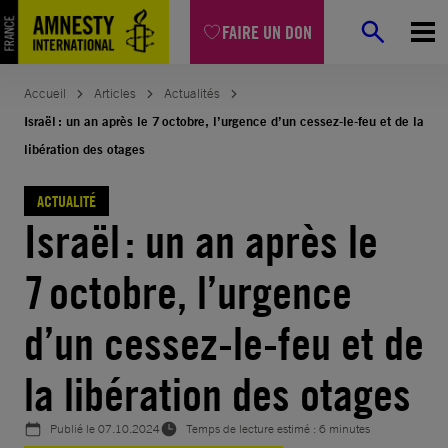
Aller
FAIRE UN DON
au
contenu
Accueil
Articles
Actualités
Israël : un an après le 7 octobre, l’urgence d’un cessez-le-feu et de la
libération des otages
ACTUALITÉ
Israël : un an après le
7 octobre, l’urgence
d’un cessez-le-feu et de
la libération des otages
Publié le
07.10.2024
Temps de lecture estimé : 6 minutes