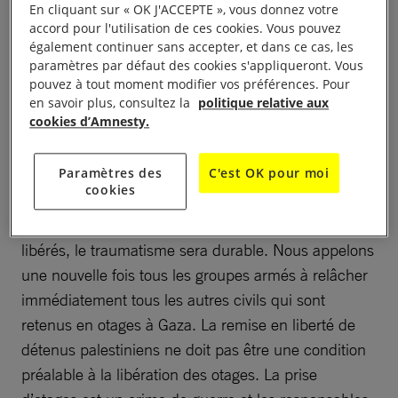
et jusqu’à 300 détenus palestiniens dont les noms
En cliquant sur « OK J'ACCEPTE », vous donnez votre
ont été publiés par le ministère israélien de la
accord pour l'utilisation de ces cookies. Vous pouvez
également continuer sans accepter, et dans ce cas, les
Justice. Selon les médias, cette trêve pourrait être
paramètres par défaut des cookies s'appliqueront. Vous
prolongée de 10 jours maximum.
pouvez à tout moment modifier vos préférences. Pour
en savoir plus, consultez la
politique relative aux
cookies d’Amnesty.
Otages israéliens libérés
Paramètres des
C'est OK pour moi
cookies
Si le terrible calvaire prend fin pour les otages
libérés, le traumatisme sera durable. Nous appelons
une nouvelle fois tous les groupes armés à relâcher
immédiatement tous les autres civils qui sont
retenus en otages à Gaza. La remise en liberté de
détenus palestiniens ne doit pas être une condition
préalable à la libération des otages. La prise