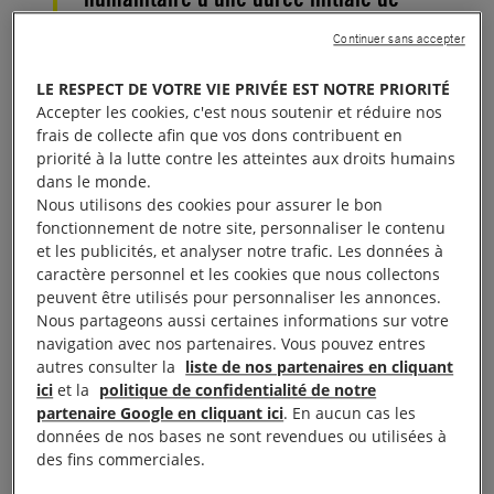
quatre jours a été annoncée. Si elle
Continuer sans accepter
permettra d’apportera un bref répit à
LE RESPECT DE VOTRE VIE PRIVÉE EST NOTRE PRIORITÉ
plus de deux millions de civils, elle
Accepter les cookies, c'est nous soutenir et réduire nos
n’est pas suffisante. La seule réponse
frais de collecte afin que vos dons contribuent en
priorité à la lutte contre les atteintes aux droits humains
viable reste un cessez-le-feu.
dans le monde.
Nous utilisons des cookies pour assurer le bon
C’est un soulagement immense, pour toutes les
fonctionnement de notre site, personnaliser le contenu
et les publicités, et analyser notre trafic. Les données à
personnes concernées et leurs familles. Au moins
caractère personnel et les cookies que nous collectons
50 otages capturés par le Hamas et par d’autres
peuvent être utilisés pour personnaliser les annonces.
groupes armés vont être libérés ainsi que
Nous partageons aussi certaines informations sur votre
navigation avec nos partenaires. Vous pouvez entres
150 Palestiniens détenus dans les prisons
autres consulter la
liste de nos partenaires en cliquant
israéliennes. Cet accord doit ouvrir la voie à de
ici
et la
politique de confidentialité de notre
nouvelles libérations et à un cessez-le-feu durable.
partenaire Google en cliquant ici
. En aucun cas les
données de nos bases ne sont revendues ou utilisées à
des fins commerciales.
L’accord pourrait inclure 50 otages supplémentaires