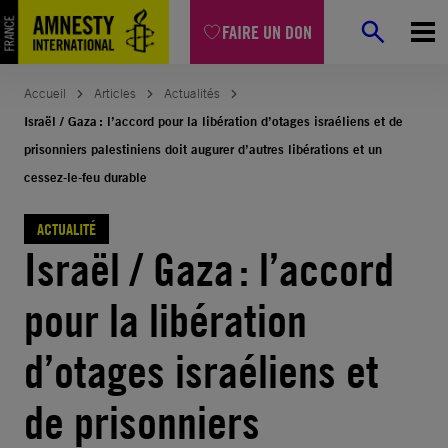
Aller
FAIRE UN DON
au
contenu
Accueil
Articles
Actualités
Israël / Gaza : l’accord pour la libération d’otages israéliens et de
prisonniers palestiniens doit augurer d’autres libérations et un
cessez-le-feu durable
ACTUALITÉ
Israël / Gaza : l’accord
pour la libération
d’otages israéliens et
de prisonniers