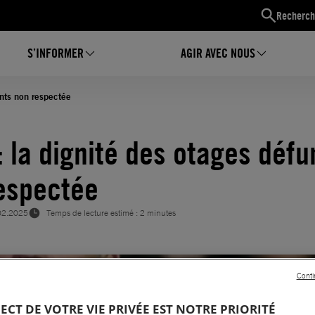
Recherch
S’INFORMER
AGIR AVEC NOUS
unts non respectée
: la dignité des otages défu
espectée
02.2025
Temps de lecture estimé : 2 minutes
Conti
PECT DE VOTRE VIE PRIVÉE EST NOTRE PRIORITÉ