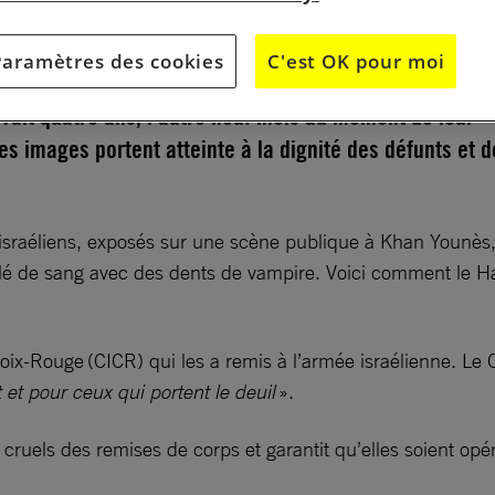
er, le Hamas a remis les dépouilles d’otages israéliens
Paramètres des cookies
C'est OK pour moi
 dans une mise en scène macabre. Parmi eux, deux
avait quatre ans, l’autre neuf mois au moment de leur
s images portent atteinte à la dignité des défunts et d
s israéliens, exposés sur une scène publique à Khan Younè
 de sang avec des dents de vampire. Voici comment le Ham
roix-Rouge (CICR) qui les a remis à l’armée israélienne. Le
 et pour ceux qui portent le deuil
».
 cruels des remises de corps et garantit qu’elles soient opé