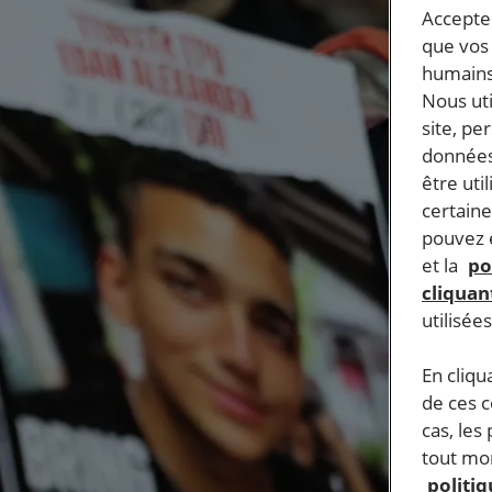
Accepter
que vos 
humains
Nous ut
site, pe
données
être uti
certaine
pouvez e
et la
po
cliquant
utilisée
En cliqu
de ces 
cas, les
tout mom
politi