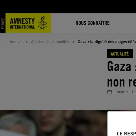
Aller
au
contenu
NOUS CONNAÎTRE
Accueil
Articles
Actualités
Gaza : la dignité des otages déf
ACTUALITÉ
Gaza 
non r
Publié le
21.
LE RES