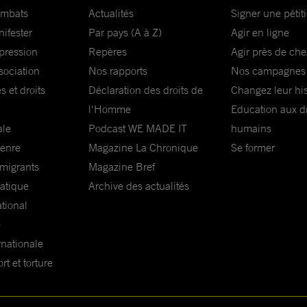
ombats
Actualités
Signer une pétit
nifester
Par pays (A à Z)
Agir en ligne
xpression
Repères
Agir près de che
sociation
Nos rapports
Nos campagnes
s et droits
Déclaration des droits de
Changez leur his
l'Homme
Education aux dr
ale
Podcast WE MADE IT
humains
genre
Magazine La Chronique
Se former
 migrants
Magazine Bref
matique
Archive des actualités
ational
e
rnationale
t et torture