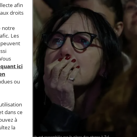
llecte afin
 aux droits
e notre
afic. Les
s peuvent
ssi
 Vous
iquant ici
 en
endues ou
tilisation
et dans ce
pouvez à
ltez la
Une foule est rassemblée sur la place des otages à Tel