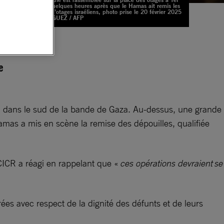
Aviv, quelques heures après que le Hamas ait remis les
corps d’otages israéliens, photo prise le 20 février 2025
/ Jack GUEZ / AFP
e
s, dans le sud de la bande de Gaza. Au-dessus, une grande
as a mis en scène la remise des dépouilles, qualifiée
 CICR a réagi en rappelant que «
ces opérations devraient se
rées avec respect de la dignité des défunts et de leurs