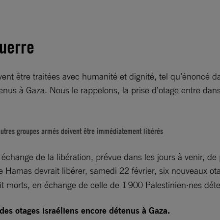
guerre
vent être traitées avec humanité et dignité, tel qu’énoncé 
enus à Gaza. Nous le rappelons, la prise d’otage entre dans 
d’autres groupes armés doivent être immédiatement libérés
 échange de la libération, prévue dans les jours à venir, d
Le Hamas devrait libérer, samedi 22 février, six nouveaux ot
uit morts, en échange de celle de 1 900 Palestinien·nes déte
 des otages israéliens encore détenus à Gaza.