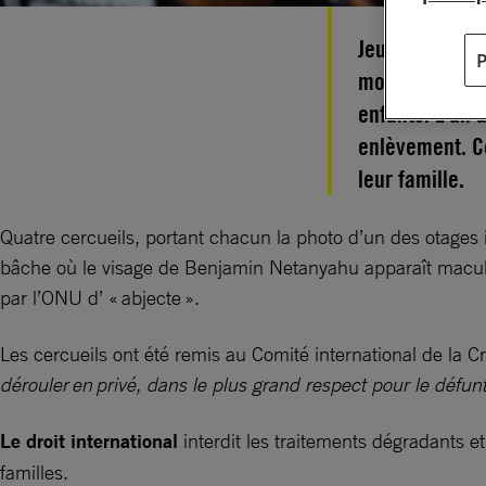
Jeudi 20 févri
morts à Gaza,
enfants. L’un 
enlèvement. Ce
leur famille.
Quatre cercueils, portant chacun la photo d’un des otage
bâche où le visage de Benjamin Netanyahu apparaît maculé
par l’ONU d’ « abjecte ».
Les cercueils ont été remis au Comité international de la C
dérouler en privé, dans le plus grand respect pour le défunt
Le droit international
interdit les traitements dégradants et
familles.