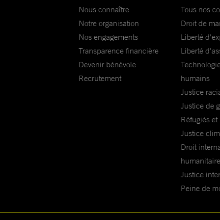
Nous connaître
Tous nos c
Notre organisation
Droit de ma
Nos engagements
Liberté d'e
Transparence financière
Liberté d'as
Devenir bénévole
Technologie
Recrutement
humains
Justice raci
Justice de 
Réfugiés et
Justice cli
Droit intern
humanitair
Justice inte
Peine de mor