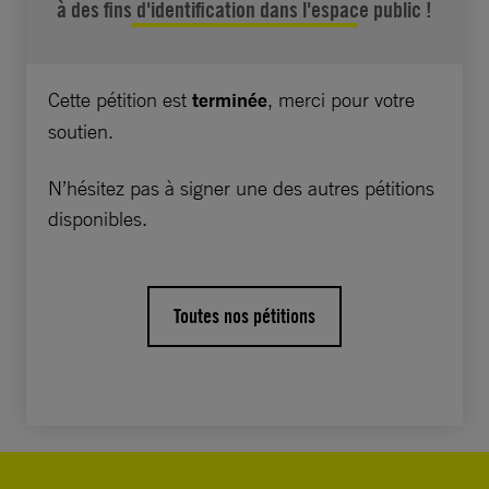
à des fins d'identification dans l'espace public !
Pourtant, le recours à ces outils semble
devenir la réponse systématique de la France
aux questions liées à la sécurité.
Cette pétition est
terminée
, merci pour votre
soutien.
Nous vous demandons, Monsieur le Président
de la République de garantir que la France :
N’hésitez pas à signer une des autres pétitions
disponibles.
Mette fin au dispositif de
vidéosurveillance
algorithmique prévu dans
Toutes nos pétitions
la loi JO 2024.
Interdise le recours aux
technologies de
reconnaissance et de
catégorisation
biométriques.