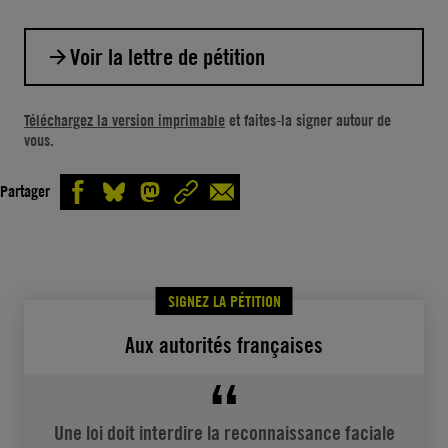
Voir la lettre de pétition
Monsieur le Président de la République,
Téléchargez la version imprimable
et faites-la signer autour de
vous.
Les technologies permettant la surveillance de
masse portent atteinte au droit à la vie privée,
Partager
limitent considérablement le droit à la liberté
de réunion pacifique et à la liberté
d’expression et peuvent avoir un impact
disproportionné sur des groupes déjà
SIGNEZ LA PÉTITION
marginalisés, contrevenant au principe de
Aux autorités françaises
non-discrimination. Aucune mesure de
protection technique ou juridique ne saurait
totalement éradiquer ces risques.
Une loi doit interdire la reconnaissance faciale