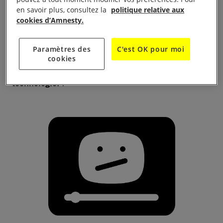
en savoir plus, consultez la
politique relative aux
multiplient.
cookies d’Amnesty.
La reconnaissance faciale pourrait devenir une
Paramètres des
C'est OK pour moi
réalité en France. Voici à quoi pourrait ressembler
cookies
notre quotidien avec le déploiement de cette
technologie.
?