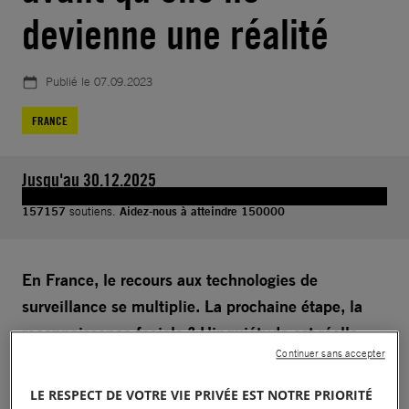
devienne une réalité
Publié le
07.09.2023
FRANCE
Jusqu'au 30.12.2025
157157
soutiens.
Aidez-nous à atteindre 150000
En France, le recours aux technologies de
surveillance se multiplie. La prochaine étape, la
reconnaissance faciale ? L’inquiétude est réelle.
Continuer sans accepter
A l’occasion des Jeux olympiques et paralympiques
LE RESPECT DE VOTRE VIE PRIVÉE EST NOTRE PRIORITÉ
de Paris, la France a légalisé la
vidéosurveillance