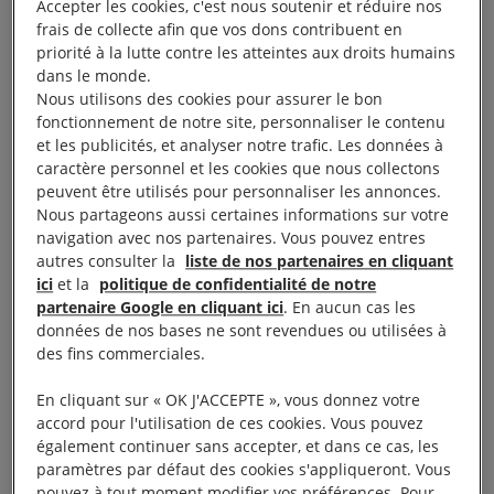
Accepter les cookies, c'est nous soutenir et réduire nos
algorithmique.
Concrètement, des caméras dopées
frais de collecte afin que vos dons contribuent en
priorité à la lutte contre les atteintes aux droits humains
à l’intelligence artificielle vont passer au crible, en
dans le monde.
direct, vos moindres mouvements pour détecter des
Nous utilisons des cookies pour assurer le bon
situations « anormales ». Une loi votée en procédure
fonctionnement de notre site, personnaliser le contenu
et les publicités, et analyser notre trafic. Les données à
accélérée, sans véritable débat public. Avec
caractère personnel et les cookies que nous collectons
l’adoption de cette loi, la France devient le premier
peuvent être utilisés pour personnaliser les annonces.
Etat membre de l’Union européenne à légaliser, à
Nous partageons aussi certaines informations sur votre
navigation avec nos partenaires. Vous pouvez entres
titre expérimental, ce type de surveillance. Il s’agit
autres consulter la
liste de nos partenaires en cliquant
d’un véritable tournant qui ouvre la voie à l’utilisation
ici
et la
politique de confidentialité de notre
de technologies encore plus intrusives comme
la
partenaire Google en cliquant ici
. En aucun cas les
données de nos bases ne sont revendues ou utilisées à
reconnaissance faciale.
..
des fins commerciales.
Reconnaissance faciale dans un stade à Metz,
En cliquant sur « OK J'ACCEPTE », vous donnez votre
accord pour l'utilisation de ces cookies. Vous pouvez
vidéosurveillance algorithmique à Gare de nord à
également continuer sans accepter, et dans ce cas, les
Paris, reconnaissance faciale dans un lycée à
paramètres par défaut des cookies s'appliqueront. Vous
Marseille…
En France, les expérimentations se
pouvez à tout moment modifier vos préférences. Pour