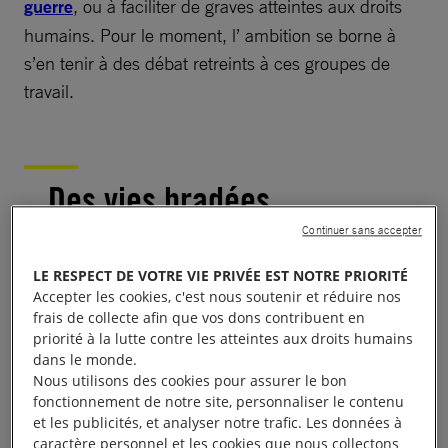
guerre
, ou à faciliter de graves atteintes aux droits
humains. Pour le moment, l’ ambition se borne à
s’en tenir à des débat retreints à ces groupes de
travail.
Des vies bradées
Continuer sans accepter
Pourtant ce n’est pas faute de donner de la voix, vu
LE RESPECT DE VOTRE VIE PRIVÉE EST NOTRE PRIORITÉ
les circonstances. Pas un jour ne passe sans que la
Accepter les cookies, c'est nous soutenir et réduire nos
société civile ou d’autres acteurs internationaux
frais de collecte afin que vos dons contribuent en
priorité à la lutte contre les atteintes aux droits humains
appellent les Etats à traiter de la réalité que sont les
dans le monde.
morts, les blessés, les traumatisés, les disparus…
Nous utilisons des cookies pour assurer le bon
Au cours des 5 dernières années, les transferts
fonctionnement de notre site, personnaliser le contenu
et les publicités, et analyser notre trafic. Les données à
d’armes classiques ont atteint leur plus haut niveau
caractère personnel et les cookies que nous collectons