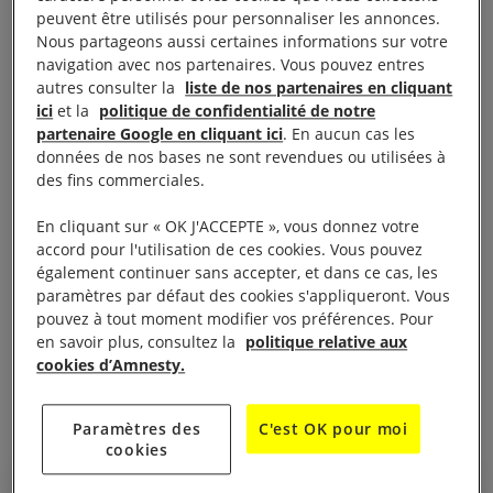
en volume depuis la fin de la guerre froide. Alors
peuvent être utilisés pour personnaliser les annonces.
que «
notre époque est marquée par des guerres
Nous partageons aussi certaines informations sur votre
navigation avec nos partenaires. Vous pouvez entres
sanglantes qui font rage dans de nombreux pays du
autres consulter la
liste de nos partenaires en cliquant
monde : je pense par exemple à la Syrie, au Yémen,
ici
et la
politique de confidentialité de notre
à l’Irak, au Soudan du Sud et à la Somalie. Tandis
partenaire Google en cliquant ici
. En aucun cas les
données de nos bases ne sont revendues ou utilisées à
que la violence urbaine explose en Amérique latine,
des fins commerciales.
de nouveaux conflits ont éclaté ces dernières
années dans d’autres pays, comme l’Ukraine
»,
En cliquant sur « OK J'ACCEPTE », vous donnez votre
accord pour l'utilisation de ces cookies. Vous pouvez
comme l’a souligné Peter Maurer, président du
également continuer sans accepter, et dans ce cas, les
CICR.
paramètres par défaut des cookies s'appliqueront. Vous
pouvez à tout moment modifier vos préférences. Pour
Ray Acheson, directrice de la Women’s International
en savoir plus, consultez la
politique relative aux
cookies d’Amnesty.
League for Peace&Freedom (WILPF), l’a vivement
exprimé :
Paramètres des
C'est OK pour moi
cookies