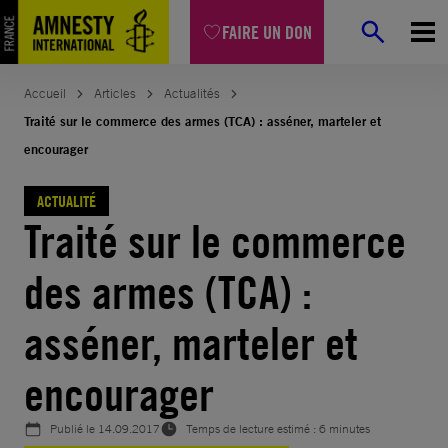
Aller
FAIRE UN DON
au
contenu
Accueil
Articles
Actualités
Traité sur le commerce des armes (TCA) : asséner, marteler et
encourager
ACTUALITÉ
Traité sur le commerce
des armes (TCA) :
asséner, marteler et
encourager
Publié le
14.09.2017
Temps de lecture estimé : 6 minutes