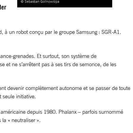
© Sebastian Gollnow/dpa
der
Nord, à un robot conçu par le groupe Samsung : SGR-A1.
 lance-grenades. Et surtout, son système de
e et ne s’arrêtent pas à ses tirs de semonce, de les
lement devenir complètement autonome et se passer de toute
seule initiative.
ine américaine depuis 1980. Phalanx – parfois surnommé
la « neutraliser ».