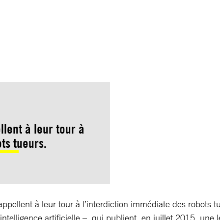
llent à leur tour à
ts tueurs.
llent à leur tour à l’interdiction immédiate des robots tueu
’intelligence artificielle –, qui publient, en juillet 2015, une