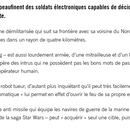
 peaufinent des soldats électroniques capables de déci
te.
one démilitarisée qui suit sa frontière avec sa voisine du 
les dans un rayon de quatre kilomètres.
g – est aussi lourdement armée, d’une mitrailleuse et d’un
epère des intrus qui ne possèdent pas les bons mots de pass
 opérateur humain.
robot tueur, d’autant plus inquiétant qu’il peut très faci
atique » lui permet en effet d’ouvrir le feu de sa propre et 
se anti missile qui équipe les navires de guerre de la mar
la saga Star Wars – peut « acquérir » seul une cible, puis 