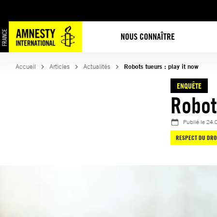
Aller
au
contenu
NOUS CONNAÎTRE
Accueil
Articles
Actualités
Robots tueurs : play it now
ENQUÊTE
Robot
Publié le
24.
RESPECT DU DRO