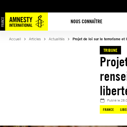
Aller
au
contenu
NOUS CONNAÎTRE
Accueil
Articles
Actualités
Projet de loi sur le terrorisme et
TRIBUNE
Projet
rense
libert
Publié le
28.
FRANCE
LIBE