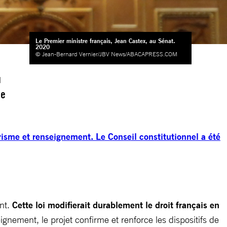
Le Premier ministre français, Jean Castex, au Sénat.
2020
© Jean-Bernard Vernier/JBV News/ABACAPRESS.COM
u
de
orisme et renseignement. Le Conseil constitutionnel a été
ent.
Cette loi modifierait durablement le droit français en
eignement, le projet confirme et renforce les dispositifs de