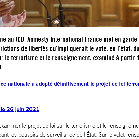
une au JDD, Amnesty International France met en garde
rictions de libertés qu’impliquerait le vote, en l’état, d
sur le terrorisme et le renseignement, examiné à partir 
t.
ée nationale a adopté définitivement le projet de loi terr
 le 26 juin 2021
examiner le projet de loi sur le terrorisme et le renseignem
ant les pouvoirs de surveillance de l’État. Sur le volet rens