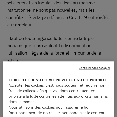
policières et les inquiétudes liées au racisme
institutionnel ne sont pas nouvelles, mais les
contrôles liés à la pandémie de Covid-19 ont révélé
leur ampleur.
Il faut de toute urgence lutter contre la triple
menace que représentent la discrimination,
l’utilisation illégale de la force et l’impunité de la
police.
Continuer sans accepter
LE RESPECT DE VOTRE VIE PRIVÉE EST NOTRE PRIORITÉ
Les minorités ethniques
Accepter les cookies, c'est nous soutenir et réduire nos
frais de collecte afin que vos dons contribuent en
sont davantage contrôlées
priorité à la lutte contre les atteintes aux droits humains
dans le monde.
Nous utilisons des cookies pour assurer le bon
fonctionnement de notre site, personnaliser le contenu
La police a contrôlé le respect des mesures de