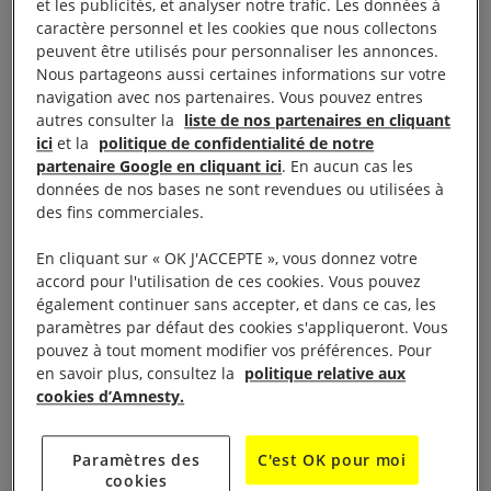
et les publicités, et analyser notre trafic. Les données à
confinement de manière disproportionnée dans les
caractère personnel et les cookies que nous collectons
régions les plus pauvres, là où la proportion
peuvent être utilisés pour personnaliser les annonces.
Nous partageons aussi certaines informations sur votre
de personnes appartenant à des minorités
navigation avec nos partenaires. Vous pouvez entres
ethniques est souvent plus élevée. Dans le
autres consulter la
liste de nos partenaires en cliquant
département le plus pauvre de la France
ici
et la
politique de confidentialité de notre
partenaire Google en cliquant ici
. En aucun cas les
métropolitaine, la Seine-Saint-Denis, où une partie
données de nos bases ne sont revendues ou utilisées à
importante de la population est noire ou d’origine
des fins commerciales.
nord-africaine, le nombre de contraventions pour
En cliquant sur « OK J'ACCEPTE », vous donnez votre
infraction au confinement a été trois fois plus élevé
accord pour l'utilisation de ces cookies. Vous pouvez
que dans le reste du pays. Pourtant, selon les
également continuer sans accepter, et dans ce cas, les
autorités locales, le respect des mesures de
paramètres par défaut des cookies s'appliqueront. Vous
pouvez à tout moment modifier vos préférences. Pour
confinement y était semblable à ce qu’il était ailleurs
en savoir plus, consultez la
politique relative aux
en France
. À Nice, des quartiers dont les
cookies d’Amnesty.
habitants appartiennent majoritairement à la classe
populaire et à des minorités
Paramètres des
C'est OK pour moi
ethniques ont été soumis à des couvre-feux plus
cookies