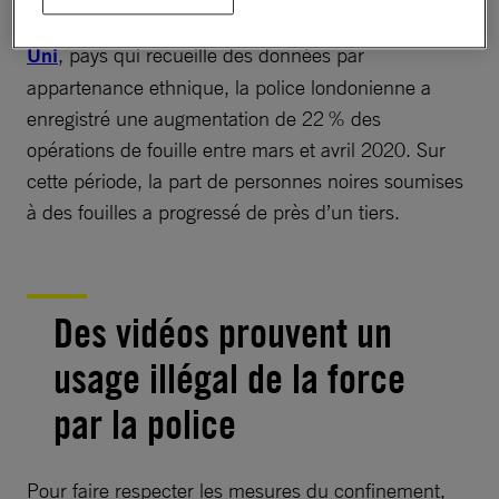
longs que le reste de la ville.
Au Royaume-
Uni
, pays qui recueille des données par
appartenance ethnique, la police londonienne a
enregistré une augmentation de 22 % des
opérations de fouille entre mars et avril 2020. Sur
cette période, la part de personnes noires soumises
à des fouilles a progressé de près d’un tiers.
Des vidéos prouvent un
usage illégal de la force
par la police
Pour faire respecter les mesures du confinement,