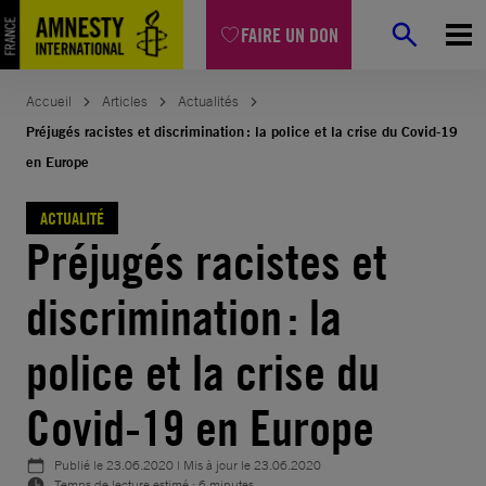
Aller
FAIRE UN DON
au
contenu
Accueil
Articles
Actualités
Préjugés racistes et discrimination : la police et la crise du Covid-19
en Europe
ACTUALITÉ
Préjugés racistes et
discrimination : la
police et la crise du
Covid-19 en Europe
Publié le
23.06.2020
| Mis à jour le
23.06.2020
Temps de lecture estimé : 6 minutes