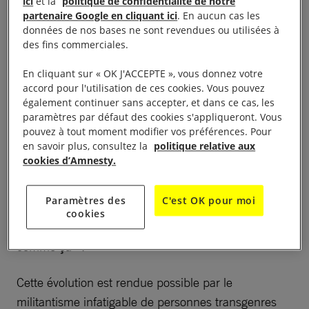
ici
et la
politique de confidentialité de notre
partenaire Google en cliquant ici
. En aucun cas les
et des
discriminations
.
données de nos bases ne sont revendues ou utilisées à
des fins commerciales.
Au
Royaume-Uni
, plus d’un tiers des personnes
En cliquant sur « OK J'ACCEPTE », vous donnez votre
transgenres ont signalé avoir été victimes de crimes
accord pour l'utilisation de ces cookies. Vous pouvez
motivés par la haine en 2017.
également continuer sans accepter, et dans ce cas, les
paramètres par défaut des cookies s'appliqueront. Vous
C’est pour cette raison qu’il est important que les
pouvez à tout moment modifier vos préférences. Pour
en savoir plus, consultez la
politique relative aux
personnes transgenres et leurs témoignages soient
cookies d’Amnesty.
visibles, et heureusement, c’est en train de se
produire. Comme l’a dit l’actrice Laverne Cox au
Paramètres des
C'est OK pour moi
TIME magazine,
« aujourd’hui, de plus en plus de
cookies
personnes trans veulent dire ouvertement « Je suis
comme ça ». »
Cette évolution est rendue possible par le
militantisme infatigable de personnes transgenres