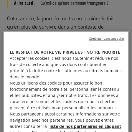
À lire aussi :
Qu’est-ce qu’une personne transgenre ?
Cette année, la journée mettra en lumière le fait
qu’en plus de survivre dans un contexte de
transphobie, les
personnes trans
avancent et
Continuer sans accepter
rendent le changement possible ; un sujet porté par
des groupes de campagne comme Trans Student
LE RESPECT DE VOTRE VIE PRIVÉE EST NOTRE PRIORITÉ
Accepter les cookies, c'est nous soutenir et réduire nos
Education Resources, un groupe militant américain.
frais de collecte afin que vos dons contribuent en
priorité à la lutte contre les atteintes aux droits humains
Bien qu’il existe des centaines de journées
dans le monde.
internationales consacrées à différentes thématiques
Nous utilisons des cookies pour assurer le bon
fonctionnement de notre site, personnaliser le contenu
essentielles, l’importance de la Journée
et les publicités, et analyser notre trafic. Les données à
internationale de la visibilité transgenre ne peut être
caractère personnel et les cookies que nous collectons
sous-estimée.
peuvent être utilisés pour personnaliser les annonces.
Nous partageons aussi certaines informations sur votre
navigation avec nos partenaires. Vous pouvez entres
Nous savons que les personnes transgenres sont en
autres consulter la
liste de nos partenaires en cliquant
proie à un niveau des harcèlements, de la violence