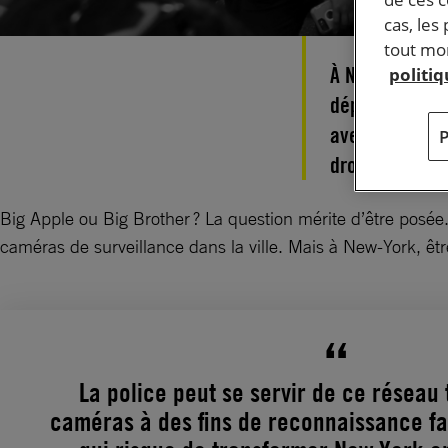
cas, les
tout mom
À New-York, u
politi
déployé. Probl
avec des logic
droits. Décry
Big Apple ou Big Brother ? La question mérite d’être posé
caméras de surveillance dans la ville. Mais à New-York, être
La police peut se servir de ce réseau 
caméras à des fins de reconnaissance fac