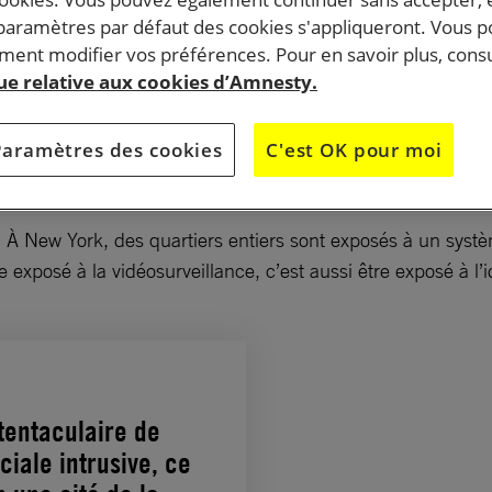
 paramètres par défaut des cookies s'appliqueront. Vous 
ent modifier vos préférences. Pour en savoir plus, consu
n réseau tentaculaire de caméras de surveillance est
que relative aux cookies d’Amnesty.
ème : la police peut analyser les images de ce réseau
iels de reconnaissance faciale. Un réel danger pour le
Paramètres des cookies
C'est OK pour moi
ptage.
e. À New York, des quartiers entiers sont exposés à un sy
 exposé à la vidéosurveillance, c’est aussi être exposé à l’i
tentaculaire de
iale intrusive, ce