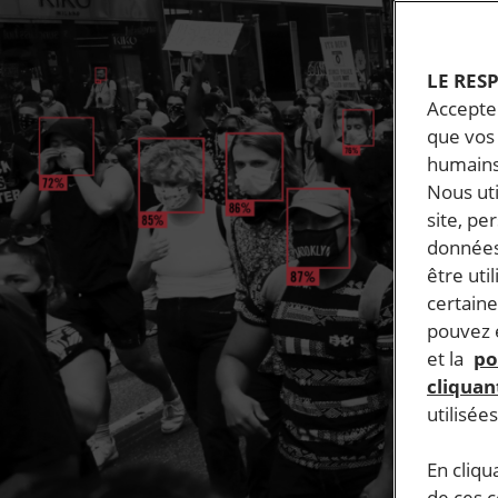
LE RES
Accepter
que vos 
humains
Nous ut
site, pe
données
être uti
certaine
pouvez e
et la
po
cliquant
utilisée
En cliqu
de ces 