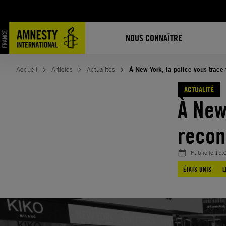
Aller
au
contenu
NOUS CONNAÎTRE
Accueil
Articles
Actualités
À New-York, la police vous trace
ACTUALITÉ
À New
recon
Publié le
15.
ÉTATS-UNIS
L