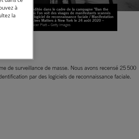
pouvez à
Photo éditée dans le cadre de la campagne "Ban the
scan" où l'on voit des visages de manifestants scannés
ltez la
par un logiciel de reconnaissance faciale / Manifestation
Black Lives Matters à New York le 24 août 2020 –
© Spencer Platt – Getty Images
s
stème de surveillance de masse. Nous avons recensé 25 500
dentification par des logiciels de reconnaissance faciale.