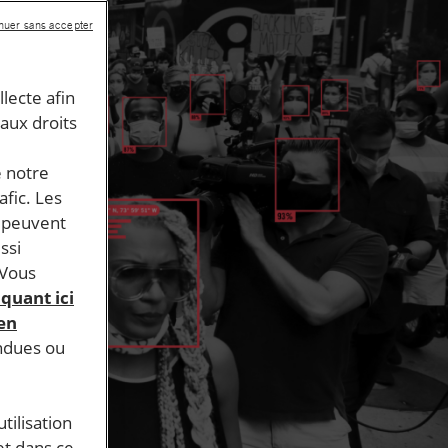
nuer sans accepter
llecte afin
 aux droits
e notre
afic. Les
s peuvent
ssi
 Vous
iquant ici
 en
endues ou
tilisation
et dans ce