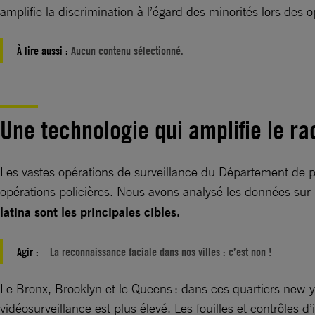
amplifie la discrimination à l’égard des minorités lors des 
À lire aussi :
Aucun contenu sélectionné.
Une technologie qui amplifie le ra
Les vastes opérations de surveillance du Département de po
opérations policières. Nous avons analysé les données sur l
latina sont les principales cibles.
Agir :
La reconnaissance faciale dans nos villes : c’est non !
Le Bronx, Brooklyn et le Queens : dans ces quartiers new
vidéosurveillance est plus élevé. Les fouilles et contrôles d