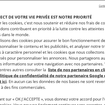
Conti
PECT DE VOTRE VIE PRIVÉE EST NOTRE PRIORITÉ
 les cookies, c'est nous soutenir et réduire nos frais de co
dons contribuent en priorité à la lutte contre les atteintes
 dans le monde.
ilisons des cookies pour assurer le bon fonctionnement d
rsonnaliser le contenu et les publicités, et analyser notre tr
 à caractère personnel et les cookies que nous collecton
lisés pour personnaliser les annonces. Nous partageons au
s informations sur votre navigation avec nos partenaires.
ntres autres consulter la
liste de nos partenaires en cl
litique de confidentialité de notre partenaire Google
 ici
. En aucun cas les données de nos bases ne sont rev
s à des fins commerciales.
ant sur « OK J'ACCEPTE », vous donnez votre accord pour l'u
cookies. Vous pouvez également continuer sans accepter, 