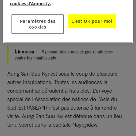
politique destructrice de sanctions
cookies d’Amnesty.
arbitraires.
Depuis que les militaires sont au
pouvoir, ils se livrent à une frénésie d’arrestations
Paramètres des
C'est OK pour moi
injustifiées et usent d’une violence extrême, allant
cookies
jusqu’à tirer sur des manifestants pacifiques.
À lire aussi :
Myanmar: des armes de guerre utilisées
contre les manifestants
Aung San Suu Kyi est sous le coup de plusieurs
autres inculpations. Toutes les audiences la
concernant se déroulent à huis clos. L’envoyé
spécial de l’Association des nations de l’Asie du
Sud-Est (ASEAN) n’est pas autorisé à lui rendre
visite. Aung San Suu Kyi est détenue dans un lieu
tenu secret dans la capitale Naypyidaw.