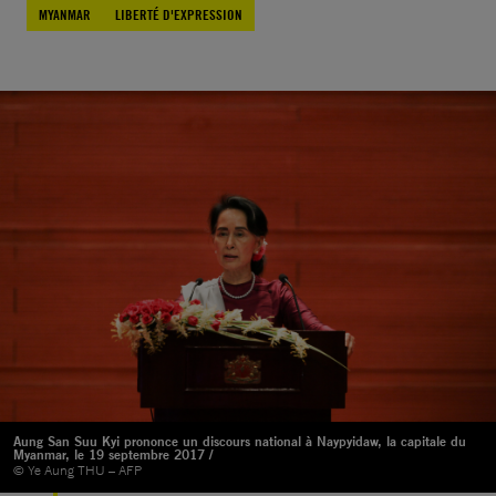
MYANMAR
LIBERTÉ D'EXPRESSION
Aung San Suu Kyi prononce un discours national à Naypyidaw, la capitale du
Myanmar, le 19 septembre 2017 /
© Ye Aung THU – AFP