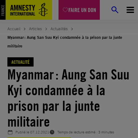
Aller
FAIRE UN DON
au
contenu
Accueil
Articles
Actualités
Myanmar : Aung San Suu Kyi condamnée à la prison par la junte
militaire
ACTUALITÉ
Myanmar : Aung San Suu
Kyi condamnée à la
prison par la junte
militaire
Publié le
07.12.2021
Temps de lecture estimé : 3 minutes