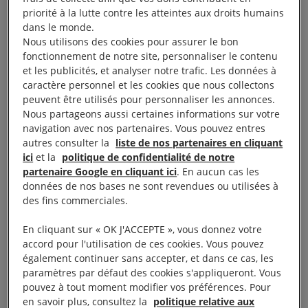
priorité à la lutte contre les atteintes aux droits humains
dans le monde.
Depuis le coup d’État militaire de février,
le constat
Nous utilisons des cookies pour assurer le bon
est alarmant et inquiétant
: plus de
fonctionnement de notre site, personnaliser le contenu
1 300 personnes sont mortes et plus de 10 000 ont
et les publicités, et analyser notre trafic. Les données à
caractère personnel et les cookies que nous collectons
été arrêtées.
peuvent être utilisés pour personnaliser les annonces.
Nous partageons aussi certaines informations sur votre
À lire aussi :
Myanmar : une répression sanglante depuis
navigation avec nos partenaires. Vous pouvez entres
le coup d’État militaire
autres consulter la
liste de nos partenaires en cliquant
ici
et la
politique de confidentialité de notre
partenaire Google en cliquant ici
. En aucun cas les
données de nos bases ne sont revendues ou utilisées à
des fins commerciales.
Décision de justice
En cliquant sur « OK J'ACCEPTE », vous donnez votre
ubuesque et corrompue
accord pour l'utilisation de ces cookies. Vous pouvez
également continuer sans accepter, et dans ce cas, les
paramètres par défaut des cookies s'appliqueront. Vous
pouvez à tout moment modifier vos préférences. Pour
La condamnation d’Aung San Suu Kyi s’inscrit dans
en savoir plus, consultez la
politique relative aux
le cadre d’une