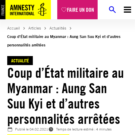
Aller
FAIRE UN DON
au
contenu
Accueil
Articles
Actualités
Coup d’État militaire au Myanmar : Aung San Suu Kyi et d’autres
personnalités arrêtées
ACTUALITÉ
Coup d’État militaire au
Myanmar : Aung San
Suu Kyi et d’autres
personnalités arrêtées
Publié le
04.02.2021
Temps de lecture estimé : 4 minutes