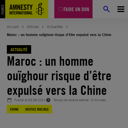
Aller
FAIRE UN DON
au
contenu
Accueil
Articles
Actualités
Maroc : un homme ouïghour risque d’être expulsé vers la Chine
ACTUALITÉ
Maroc : un homme
ouïghour risque d’être
expulsé vers la Chine
Publié le
03.08.2021
Temps de lecture estimé : 3 minutes
CHINE
JUSTICE RACIALE