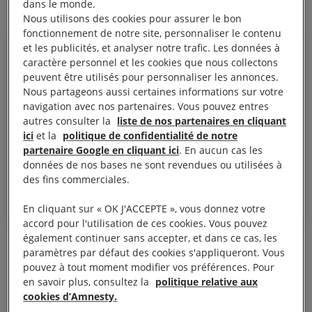
dans le monde.
Nous utilisons des cookies pour assurer le bon
fonctionnement de notre site, personnaliser le contenu
et les publicités, et analyser notre trafic. Les données à
caractère personnel et les cookies que nous collectons
peuvent être utilisés pour personnaliser les annonces.
Hasan a dit : “Ils m’ont emmené
Nous partageons aussi certaines informations sur votre
navigation avec nos partenaires. Vous pouvez entres
en prison à la demande de la
autres consulter la
liste de nos partenaires en cliquant
Chine. Fais vite, s’il te plaît, ou ils
ici
et la
politique de confidentialité de notre
partenaire Google en cliquant ici
. En aucun cas les
vont me renvoyer en Chine”.
données de nos bases ne sont revendues ou utilisées à
Zaynura, l’épouse d’Hasan
des fins commerciales.
En cliquant sur « OK J'ACCEPTE », vous donnez votre
accord pour l'utilisation de ces cookies. Vous pouvez
également continuer sans accepter, et dans ce cas, les
Depuis cet appel, personne n’a eu de ses nouvelles.
paramètres par défaut des cookies s'appliqueront. Vous
pouvez à tout moment modifier vos préférences. Pour
en savoir plus, consultez la
politique relative aux
Les autorités marocaines doivent veiller à ce qu’Idris
cookies d’Amnesty.
Hasan puisse immédiatement consulter un avocat et