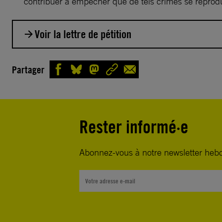
contribuer à empêcher que de tels crimes se reprodu
Voir la lettre de pétition
À l’attention de Madame Florence Parly, ministre d
Partager
Madame la ministre,
Je vous écris car j’ai appris avec stupeur que des ce
Rester informé·e
civils avaient perdu la vie à Raqqa, en Syrie, suite a
aériennes réalisées entre juin et octobre 2017 par le
Abonnez-vous à notre newsletter heb
américaines, britanniques et françaises dans le cadr
campagne conduite par la coalition internationale m
États-Unis contre le groupe armé État islamique.
Je suis profondément inquiet/inquiète et choqué/e pa
information, et j’appelle par conséquent la coalition