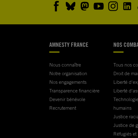
les États-Unis à garantir que :
• les frappes aériennes menées par la coalition ayant
des victimes parmi la population civile à Raqqa fassen
d’une enquête le plus rapidement possible, et que to
AMNESTY FRANCE
NOS COMB
informations concernant ces frappes soient publiées
leurs dates, heures, localisations, les armes utilisées 
Nous connaître
Tous nos c
visées) ;
Notre organisation
Droit de ma
Nos engagements
Liberté d'e
• là où les enquêtes ont révélé des irrégularités, les É
Transparence financière
Liberté d'as
membres amènent les responsables à rendre des co
Devenir bénévole
Technologie
• les erreurs commises par la coalition menée par le
Recrutement
humains
ainsi que l’ampleur des pertes civiles et des destruct
Justice raci
matérielles dues aux frappes aériennes sur Raqqa so
Justice de 
reconnues publiquement ;
Réfugiés et