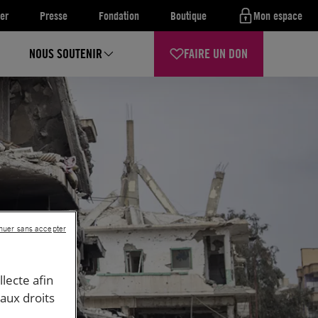
er
Presse
Fondation
Boutique
Mon espace
NOUS SOUTENIR
FAIRE UN DON
nuer sans accepter
llecte afin
 aux droits