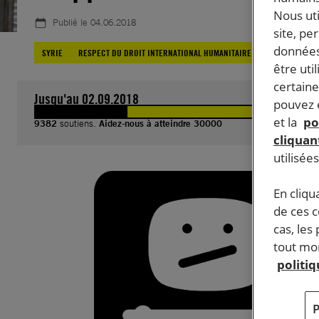
Nous ut
Publié le
04.06.2018
site, pe
données
SYRIE
RESPECT DU DROIT INTERNATIONAL HUMANITAIRE
être uti
certaine
Jusqu'au 02.09.2018
pouvez e
et la
po
9382
soutiens.
Aidez-nous à atteindre 30000
cliquant
utilisée
En cliqu
de ces 
cas, les
tout mom
politi