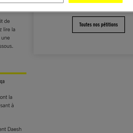
ôt de
Toutes nos pétitions
 lire la
r une
essous.
qqa
ont la
isant à
ment Daesh