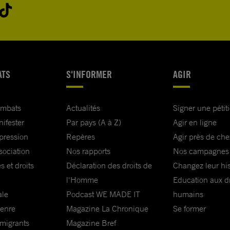
 entraîné
t l’objet
utes les
ATS
S'INFORMER
AGIR
 (y compris
et les cibles
ombats
Actualités
Signer une pétit
nifester
Par pays (A à Z)
Agir en ligne
xpression
Repères
Agir près de che
tats
sociation
Nos rapports
Nos campagnes
mptes ;
s et droits
Déclaration des droits de
Changez leur his
s États-Unis
l'Homme
Education aux dr
ions
ale
Podcast WE MADE IT
humains
ient
genre
Magazine La Chronique
Se former
 migrants
Magazine Bref