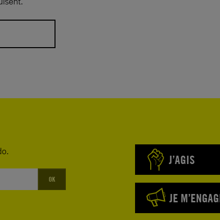
isent.
es Armées
ntaines de
ux frappes
s forces
do.
e de la
J’AGIS
enée par les
OK
JE M’ENGAG
r cette
 menée par