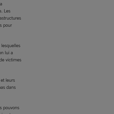
la
e. Les
rastructures
és pour
 lesquelles
n lui a
de victimes
 et leurs
 pas dans
us pouvons