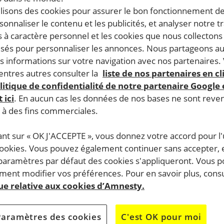
ilisons des cookies pour assurer le bon fonctionnement d
rsonnaliser le contenu et les publicités, et analyser notre tr
 à caractère personnel et les cookies que nous collecton
SIGNEZ LA PÉTITION
lisés pour personnaliser les annonces. Nous partageons au
s informations sur votre navigation avec nos partenaires.
Madame Florence Parly, ministre de
ntres autres consulter la
liste de nos partenaires en cl
litique de confidentialité de notre partenaire Google
 ici
. En aucun cas les données de nos bases ne sont rev
s à des fins commerciales.
Il est temps d'enquêter sur les centaine
causés par la coalition
ant sur « OK J'ACCEPTE », vous donnez votre accord pour l'u
cookies. Vous pouvez également continuer sans accepter, 
 paramètres par défaut des cookies s'appliqueront. Vous 
Cette pétition est
terminée
, merci pour vo
ent modifier vos préférences. Pour en savoir plus, consu
soutien.
que relative aux cookies d’Amnesty.
N’hésitez pas à signer une des autres pét
Paramètres des cookies
C'est OK pour moi
disponibles.