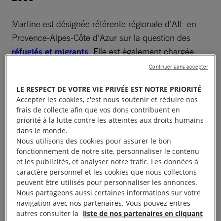
Martine est désignée référente régionale d’AIF en
Provence-Alpes-Côte d’Azur sur la question des
réfugiés et migrants
. Elle est également chargée
d’une mission d’observation en zone d’attente pour
Continuer sans accepter
AIF.
LE RESPECT DE VOTRE VIE PRIVÉE EST NOTRE PRIORITÉ
Accepter les cookies, c'est nous soutenir et réduire nos
Martine est très engagée au sein de différentes
frais de collecte afin que vos dons contribuent en
associations locales et nationales sur la défense des
priorité à la lutte contre les atteintes aux droits humains
dans le monde.
migrants comme l’
Anafé
(Association nationale
Nous utilisons des cookies pour assurer le bon
d’assistance aux frontières pour les étrangers) dont
fonctionnement de notre site, personnaliser le contenu
elle est membre depuis 2017. Elle participe
et les publicités, et analyser notre trafic. Les données à
caractère personnel et les cookies que nous collectons
activement à la mission d’observation de l’Anafé à la
peuvent être utilisés pour personnaliser les annonces.
frontière franco-italienne.
Nous partageons aussi certaines informations sur votre
navigation avec nos partenaires. Vous pouvez entres
En parallèle, Martine est également impliquée dans
autres consulter la
liste de nos partenaires en cliquant