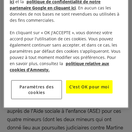
ici
et la
politique de confidentialité de notre
des missions militantes de conseil aux demandeurs
partenaire Google en cliquant ici
. En aucun cas les
d’asile et d’accompagnement dans l’accès à leurs
données de nos bases ne sont revendues ou utilisées à
droits.
des fins commerciales.
En cliquant sur « OK J'ACCEPTE », vous donnez votre
accord pour l'utilisation de ces cookies. Vous pouvez
également continuer sans accepter, et dans ce cas, les
L’affaire en question
paramètres par défaut des cookies s'appliqueront. Vous
pouvez à tout moment modifier vos préférences. Pour
en savoir plus, consultez la
politique relative aux
17 juillet 2017
cookies d’Amnesty.
Quatre mineurs étrangers non accompagnés, arrivés
Paramètres des
C'est OK pour moi
cookies
par l’
Italie
, sont hébergés chez Cédric Herrou.
Celui-ci fait une requête d’assistance éducative
auprès de l’Aide sociale à l’enfance (ASE) pour ces
quatre mineurs (dont les deux mineurs qui ont
donné lieu aux poursuites judiciaires contre Martine