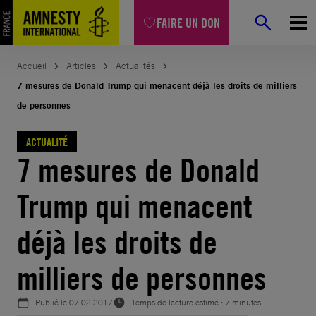
Aller
FAIRE UN DON
au
contenu
Accueil
Articles
Actualités
7 mesures de Donald Trump qui menacent déjà les droits de milliers
de personnes
ACTUALITÉ
7 mesures de Donald
Trump qui menacent
déjà les droits de
milliers de personnes
Publié le
07.02.2017
Temps de lecture estimé : 7 minutes