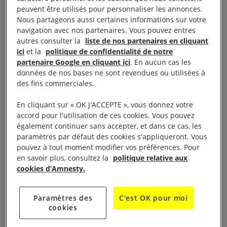
peuvent être utilisés pour personnaliser les annonces.
raison de la guerre et des persécutions dans le
Nous partageons aussi certaines informations sur votre
monde – l’initiative de l’une des nations les plus
navigation avec nos partenaires. Vous pouvez entres
riches et puissantes du globe de bloquer la
autres consulter la
liste de nos partenaires en cliquant
ici
et la
politique de confidentialité de notre
réinstallation est tout simplement consternante.
partenaire Google en cliquant ici
. En aucun cas les
Donald Trump empêche des hommes, des femmes
données de nos bases ne sont revendues ou utilisées à
et des enfants réfugiés de fuir ce même terrorisme
des fins commerciales.
qu’il prétend combattre.
En cliquant sur « OK J'ACCEPTE », vous donnez votre
accord pour l'utilisation de ces cookies. Vous pouvez
également continuer sans accepter, et dans ce cas, les
paramètres par défaut des cookies s'appliqueront. Vous
Discrimination religieuse
pouvez à tout moment modifier vos préférences. Pour
en savoir plus, consultez la
politique relative aux
cookies d’Amnesty.
Le président Donald Trump a pris des mesures
rapides pour interdire l’entrée sur le sol américain à
Paramètres des
C'est OK pour moi
cookies
toute personne arrivant d’
Iran
, d’
Irak
, de
Syrie
, de
Libye
, de
Somalie
, du
Soudan
et du
Yémen
– sept