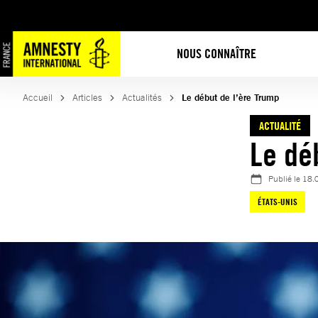
Aller
au
contenu
NOUS CONNAÎTRE
Accueil
Articles
Actualités
Le début de l’ère Trump
ACTUALITÉ
Le dé
Publié le
18.
ÉTATS-UNIS