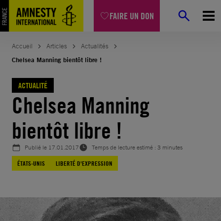
Aller
FAIRE UN DON
au
contenu
Accueil
Articles
Actualités
Chelsea Manning bientôt libre !
ACTUALITÉ
Chelsea Manning
bientôt libre !
Publié le
17.01.2017
Temps de lecture estimé : 3 minutes
ÉTATS-UNIS
LIBERTÉ D'EXPRESSION