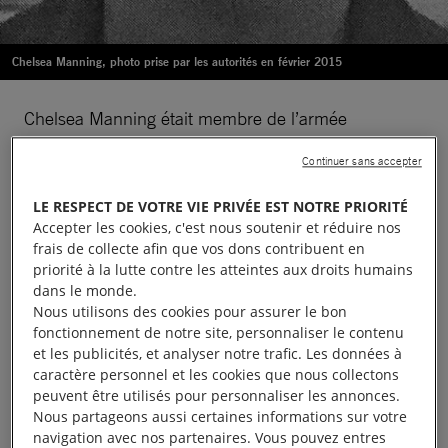
Chelsea Manning, photo prise par les autorités en février 2015
Chelsea Manning était membre de l’armée
américaine. Témoin de violations des droits
Continuer sans accepter
humains, elle a partagé avec WikiLeaks des
documents confidentiels de l’armée qui
LE RESPECT DE VOTRE VIE PRIVÉE EST NOTRE PRIORITÉ
Accepter les cookies, c'est nous soutenir et réduire nos
documentaient de possibles violations du droit
frais de collecte afin que vos dons contribuent en
humanitaire et des droits fondamentaux, notamment
priorité à la lutte contre les atteintes aux droits humains
en Irak.
dans le monde.
Nous utilisons des cookies pour assurer le bon
fonctionnement de notre site, personnaliser le contenu
Chelsea Manning est une
lanceure d’alerte
. Pour
et les publicités, et analyser notre trafic. Les données à
ses actions, elle a écopé de 35 ans de prison.
caractère personnel et les cookies que nous collectons
Arrêtée en juin 2010 et placée en détention, elle
peuvent être utilisés pour personnaliser les annonces.
Nous partageons aussi certaines informations sur votre
avait été jugée par une Cour martiale en 2013.
navigation avec nos partenaires. Vous pouvez entres