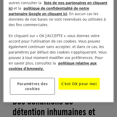
autres consulter la
liste de nos partenaires en cliquant
ici
et la
politique de confidentialité de notre
Chelsea Manning a commencé sa transition
partenaire Google en cliquant ici
. En aucun cas les
données de nos bases ne sont revendues ou utilisées à
vers le genre féminin en détention, en ayant
des fins commerciales.
été empêché lorsqu’elle était membre des
forces armées. Elle s’est alors vue refuser les
En cliquant sur « OK J'ACCEPTE », vous donnez votre
accord pour l'utilisation de ces cookies. Vous pouvez
traitements appropriés pour accomplir ce
également continuer sans accepter, et dans ce cas, les
changement de sexe
et vivre selon son
paramètres par défaut des cookies s'appliqueront. Vous
pouvez à tout moment modifier vos préférences. Pour
identité de genre dans le respect de ses
en savoir plus, consultez la
politique relative aux
droits.
cookies d’Amnesty.
Paramètres des
C'est OK pour moi
cookies
Des conditions de
détention inhumaines et