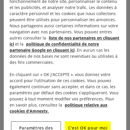
fonctionnement de notre site, personnaliser le contenu
vous souhaitez lire la vidéo, vous devez
et les publicités, et analyser notre trafic. Les données à
caractère personnel et les cookies que nous collectons
consentir aux cookies pour une publicité
peuvent être utilisés pour personnaliser les annonces.
ciblée en cliquant sur le bouton ci-dessous.
Nous partageons aussi certaines informations sur votre
navigation avec nos partenaires. Vous pouvez entres
Accepter les cookies
autres consulter la
liste de nos partenaires en cliquant
ici
et la
politique de confidentialité de notre
partenaire Google en cliquant ici
. En aucun cas les
données de nos bases ne sont revendues ou utilisées à
Vidéo :
3 questions sur Guantanamo à l'heure de
des fins commerciales.
l'investiture de Donald Trump
En cliquant sur « OK J'ACCEPTE », vous donnez votre
accord pour l'utilisation de ces cookies. Vous pouvez
également continuer sans accepter, et dans ce cas, les
paramètres par défaut des cookies s'appliqueront. Vous
pouvez à tout moment modifier vos préférences. Pour
en savoir plus, consultez la
politique relative aux
55 personnes sont toujours
cookies d’Amnesty.
incarcérées à Guantanamo dont
45 sans inculpation
Paramètres des
C'est OK pour moi