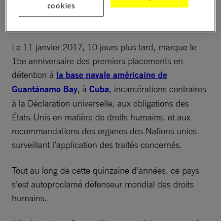
cookies
Le 11 janvier 2017, 10 jours plus tard, marque le
15e anniversaire des premiers placements en
détention à
la base navale américaine de
Guantánamo Bay
, à
Cuba
, incarcérations contraires
à la Déclaration universelle, aux obligations des
États-Unis en matière de droits humains, et aux
recommandations des organes des Nations unies
surveillant l’application des traités concernés.
Tout au long de cette quinzaine d’années, ce pays
s’est autoproclamé défenseur mondial des droits
humains.