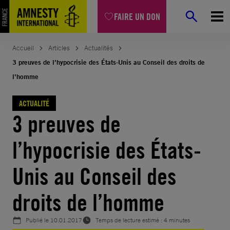
Aller
FAIRE UN DON
au
contenu
Accueil
Articles
Actualités
3 preuves de l’hypocrisie des États-Unis au Conseil des droits de
l’homme
ACTUALITÉ
3 preuves de
l’hypocrisie des États-
Unis au Conseil des
droits de l’homme
Publié le
10.01.2017
Temps de lecture estimé : 4 minutes