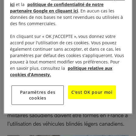
Le Canada rejoint le Traité
ici
et la
politique de confidentialité de notre
partenaire Google en cliquant ici
. En aucun cas les
sur le commerce des
données de nos bases ne sont revendues ou utilisées à
des fins commerciales.
armes
En cliquant sur « OK J'ACCEPTE », vous donnez votre
accord pour l'utilisation de ces cookies. Vous pouvez
Le Canada est devenu le 104e État parti au
Traité
également continuer sans accepter, et dans ce cas, les
sur le commerce des armes (TCA)
. Cette décision
paramètres par défaut des cookies s'appliqueront. Vous
pouvez à tout moment modifier vos préférences. Pour
est intervenue sur fond de controverse car les
en savoir plus, consultez la
politique relative aux
exportations de véhicules blindés légers vers l’Arabie
cookies d’Amnesty.
saoudite, qui impliquent la
France
, la Belgique et le
Royaume-Uni se poursuivent, bien que ce pays
Paramètres des
C'est OK pour moi
s’illustre tristement par une répression sur son
cookies
territoire et des crimes de guerre au Yémen. Les
militaires saoudiens doivent être formés en France à
l’utilisation des véhicules blindés légers canadiens.