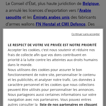
Le Conseil d’État, plus haute juridiction de
Belgique
,
a annulé les licences d’exportation vers l’
Arabie
saoudite
et les
Émirats arabes unis
des fabricants
d’armes wallons
FN Herstal et CMI Defence
. Des
ONG belges avaient saisi la justice, avec l’appui
Continuer sans accepter
d’Amnesty International Belgique.
LE RESPECT DE VOTRE VIE PRIVÉE EST NOTRE PRIORITÉ
En février 2019, une enquête d’Amnesty
Accepter les cookies, c'est nous soutenir et réduire nos
frais de collecte afin que vos dons contribuent en
International avait déclenché des investigations en
priorité à la lutte contre les atteintes aux droits humains
Belgique en révélant que le fabricant d’armes wallon
dans le monde.
FN Herstal avait participé à un salon de l’armement
Nous utilisons des cookies pour assurer le bon
fonctionnement de notre site, personnaliser le contenu
aux Émirats arabes unis, où il proposait un modèle
et les publicités, et analyser notre trafic. Les données à
de mitrailleuse utilisé par des milices yéménites.
caractère personnel et les cookies que nous collectons
peuvent être utilisés pour personnaliser les annonces.
Nous partageons aussi certaines informations sur votre
navigation avec nos partenaires. Vous pouvez entres
autres consulter la
liste de nos partenaires en cliquant