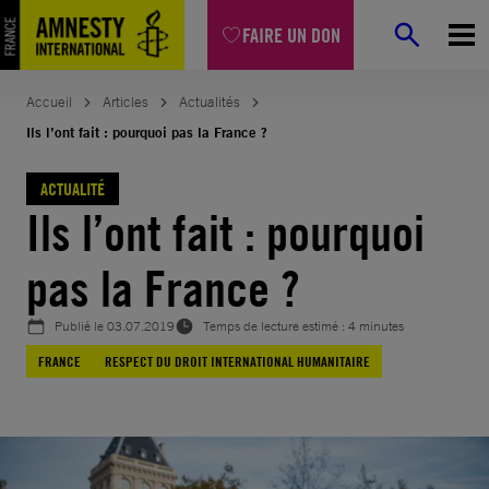
Aller
FAIRE UN DON
au
contenu
Accueil
Articles
Actualités
Ils l’ont fait : pourquoi pas la France ?
ACTUALITÉ
Ils l’ont fait : pourquoi
pas la France ?
Publié le
03.07.2019
Temps de lecture estimé : 4 minutes
FRANCE
RESPECT DU DROIT INTERNATIONAL HUMANITAIRE