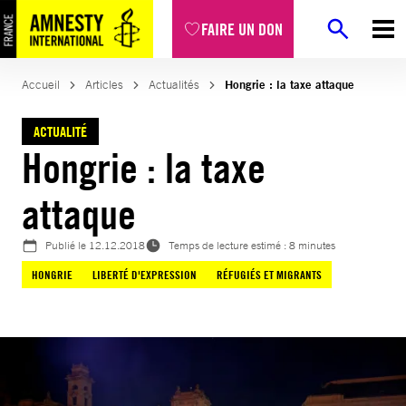
Aller
FAIRE UN DON
au
contenu
Accueil
Articles
Actualités
Hongrie : la taxe attaque
ACTUALITÉ
Hongrie : la taxe
attaque
Publié le
12.12.2018
Temps de lecture estimé : 8 minutes
HONGRIE
LIBERTÉ D'EXPRESSION
RÉFUGIÉS ET MIGRANTS