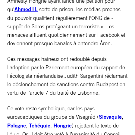
Amnesty Hongrie ayant lancé une pétition pour
qu’
Ahmed H.
sorte de prison, les médias proches
du pouvoir qualifient régulièrement l’ONG de «
suppôt de Soros protégeant un terroriste ». Les
menaces affluent quotidiennement sur Facebook et
deviennent presque banales à entendre Áron.
Ces messages haineux ont redoublé depuis
l’adoption par le Parlement européen du rapport de
l’écologiste néerlandaise Judith Sargentini réclamant
le déclenchement de sanctions contre Budapest en
vertu de l’article 7 du traité de Lisbonne.
Ce vote reste symbolique, car les pays
eurosceptiques du groupe de Visegrád (
Slovaquie
,
Pologne
,
Tchéquie
,
Hongrie
) rejettent le texte de
l’élue. Or, il doit être voté à l’unanimité du Conseil