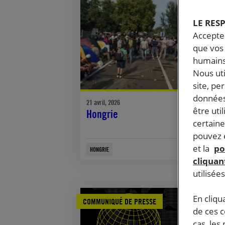
LE RES
Accepter
que vos 
humains
Nous ut
site, pe
données
21 avril, 2026
être uti
Hongrie
certaine
pouvez e
et la
po
HONGRIE
cliquant
utilisée
En cliqu
COMMUNIQUÉ DE PRESSE
de ces 
cas, les