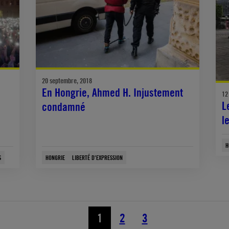
20 septembre, 2018
En Hongrie, Ahmed H. Injustement
12
L
condamné
l
H
S
HONGRIE
LIBERTÉ D'EXPRESSION
1
2
3