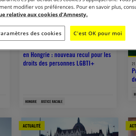
ent modifier vos préférences. Pour en savoir plus, consu
que relative aux cookies d’Amnesty.
Paramètres des cookies
C'est OK pour moi
23 avril, 2025
Interdiction des marches des fiertés
e
en Hongrie : nouveau recul pour les
droits des personnes LGBTI+
21 
P
d
H
HONGRIE
JUSTICE RACIALE
ACTUALITÉ
ACT