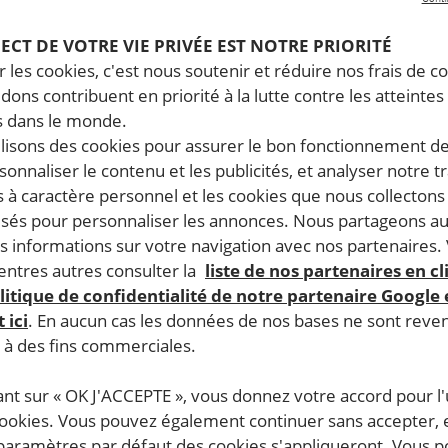
PECT DE VOTRE VIE PRIVÉE EST NOTRE PRIORITÉ
 les cookies, c'est nous soutenir et réduire nos frais de co
dons contribuent en priorité à la lutte contre les atteintes
15 avril, 2026
16 f
 dans le monde.
Hongrie. Le nouveau gouvernement
Ho
ilisons des cookies pour assurer le bon fonctionnement d
a une occasion historique
Le
rsonnaliser le contenu et les publicités, et analyser notre tr
d’inverser la tendance de recul en
de
 à caractère personnel et les cookies que nous collecton
lisés pour personnaliser les annonces. Nous partageons au
matière de droits humains
do
s informations sur votre navigation avec nos partenaires.
ntres autres consulter la
liste de nos partenaires en cl
litique de confidentialité de notre partenaire Google
HONGRIE
HO
 ici
. En aucun cas les données de nos bases ne sont rev
s à des fins commerciales.
ant sur « OK J'ACCEPTE », vous donnez votre accord pour l'u
ACTUALITÉ
ACT
cookies. Vous pouvez également continuer sans accepter, 
 paramètres par défaut des cookies s'appliqueront. Vous 