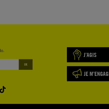
do.
J’AGIS
OK
JE M’ENGAG