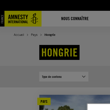
Aller
au
contenu
NOUS CONNAÎTRE
Accueil
Pays
Hongrie
HONGRIE
Type de contenu
PAYS