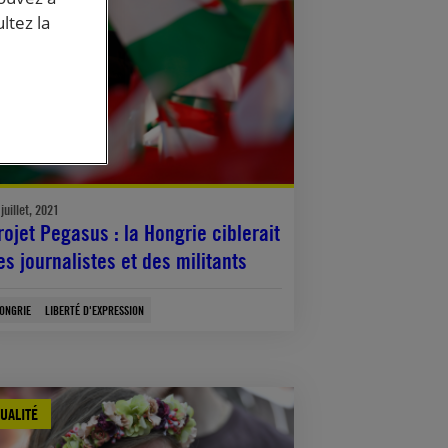
ltez la
juillet, 2021
rojet Pegasus : la Hongrie ciblerait
es journalistes et des militants
ONGRIE
LIBERTÉ D'EXPRESSION
UALITÉ