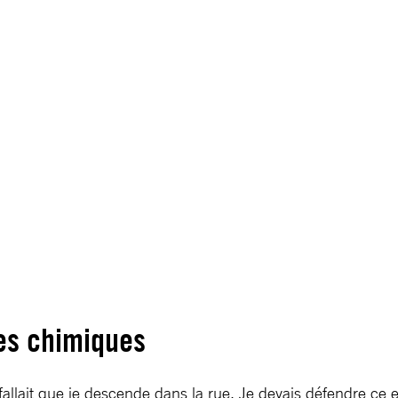
nces chimiques
allait que je descende dans la rue. Je devais défendre ce en