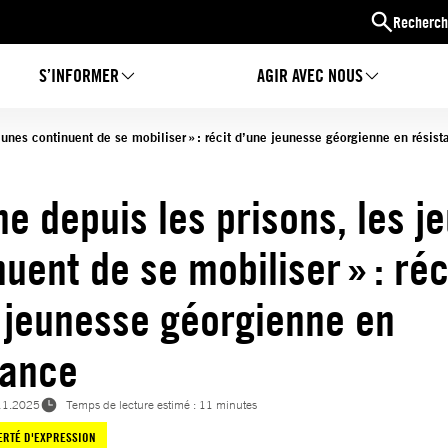
Recherch
S’INFORMER
AGIR AVEC NOUS
eunes continuent de se mobiliser » : récit d’une jeunesse géorgienne en rési
e depuis les prisons, les j
uent de se mobiliser » : réc
 jeunesse géorgienne en
stance
11.2025
Temps de lecture estimé : 11 minutes
ERTÉ D'EXPRESSION