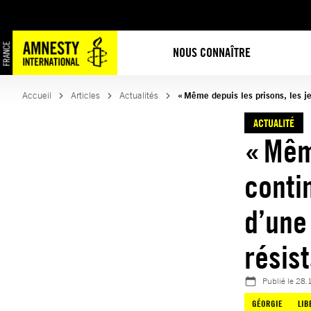
Aller
au
contenu
NOUS CONNAÎTRE
Accueil
Articles
Actualités
« Même depuis les prisons, les j
ACTUALITÉ
« Mêm
contin
d’une
rési
Publié le
28.
GÉORGIE
LIB