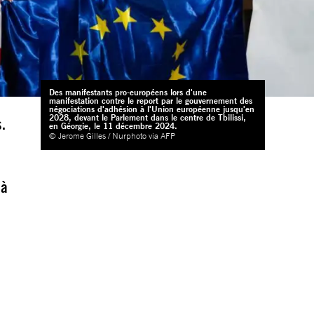
Des manifestants pro-européens lors d'une
manifestation contre le report par le gouvernement des
négociations d'adhésion à l'Union européenne jusqu'en
2028, devant le Parlement dans le centre de Tbilissi,
s.
en Géorgie, le 11 décembre 2024.
© Jerome Gilles / Nurphoto via AFP
 à