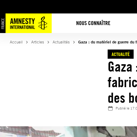
Aller
au
contenu
NOUS CONNAÎTRE
Accueil
Articles
Actualités
Gaza : du matériel de guerre du
ACTUALITÉ
Gaza 
fabri
des 
Publié le
17.