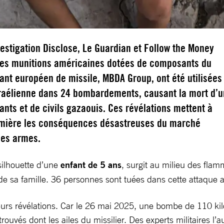
estigation Disclose, Le Guardian et Follow the Money
des munitions américaines dotées de composants du
ant européen de missile, MBDA Group, ont été utilisées
sraélienne dans 24 bombardements, causant la mort d’
ants et de civils gazaouis. Ces révélations mettent à
mière les conséquences désastreuses du marché
des armes.
silhouette d’une
enfant de 5 ans
, surgit au milieu des fla
e sa famille. 36 personnes sont tuées dans cette attaque 
urs révélations. Car le 26 mai 2025, une bombe de 110 kilos e
uvés dont les ailes du missilier. Des experts militaires l’a