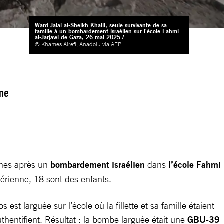
Ward Jalal al-Sheikh Khalil, seule survivante de sa
famille à un bombardement israélien sur l'école Fahmi
al-Jarjawi de Gaza, 26 mai 2025 /
© Khames Alrefi, Anadolu via AFP
une
mmes après un
bombardement israélien
dans
l’école Fahmi
aérienne, 18 sont des enfants.
st larguée sur l’école où la fillette et sa famille étaient
uthentifient. Résultat : la bombe larguée était une
GBU-39