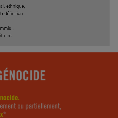
al, ethnique,
a définition
commis ;
truire.