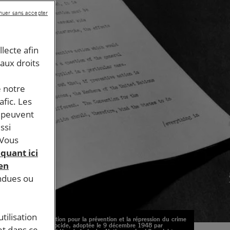
nuer sans accepter
llecte afin
 aux droits
e notre
afic. Les
s peuvent
ssi
 Vous
iquant ici
 en
endues ou
tilisation
Convention pour la prévention et la répression du crime
de génocide, adoptée le 9 décembre 1948 par
et dans ce