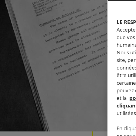
LE RES
Accepter
que vos 
humains
Nous ut
site, pe
données
être uti
certaine
pouvez e
et la
po
cliquant
utilisée
En cliqu
de ces 