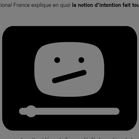
tional France explique en quoi
la notion d’intention fait t