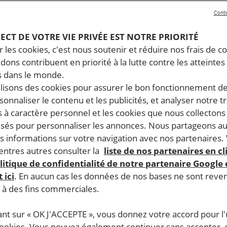
Conti
PECT DE VOTRE VIE PRIVÉE EST NOTRE PRIORITÉ
 les cookies, c'est nous soutenir et réduire nos frais de co
dons contribuent en priorité à la lutte contre les atteintes
 dans le monde.
ilisons des cookies pour assurer le bon fonctionnement d
rsonnaliser le contenu et les publicités, et analyser notre tr
 à caractère personnel et les cookies que nous collecton
lisés pour personnaliser les annonces. Nous partageons au
s informations sur votre navigation avec nos partenaires.
ntres autres consulter la
liste de nos partenaires en cl
litique de confidentialité de notre partenaire Google
 ici
. En aucun cas les données de nos bases ne sont rev
s à des fins commerciales.
ant sur « OK J'ACCEPTE », vous donnez votre accord pour l'u
cookies. Vous pouvez également continuer sans accepter, 