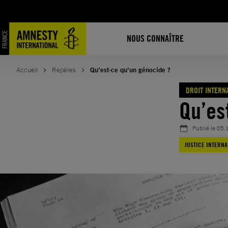
Aller
au
contenu
NOUS CONNAÎTRE
Accueil
Repères
Qu’est-ce qu’un génocide ?
DROIT INTERN
Qu’es
Publié le
05.
JUSTICE INTERNA