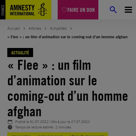
Aller
FAIRE UN DON
au
contenu
Accueil
Articles
Actualités
« Flee » : un film d’animation sur le coming-out d’un homme afghan
ACTUALITÉ
« Flee » : un film
d’animation sur le
coming-out d’un homme
afghan
Publié le
31.07.2022
| Mis à jour le
27.07.2022
Temps de lecture estimé : 2 minutes