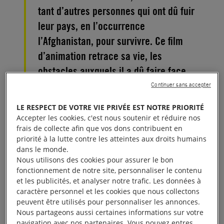
tant d’autres personnes qui ont dû fuir
leur pays, en l’occurrence
l’Afghanistan, pour survivre. Ce film
d’animation retrace sa vie, les
obstacles auxquels il a dû faire face,
son voyage d’exil et son coming out,
Continuer sans accepter
avec intimité et poésie.
LE RESPECT DE VOTRE VIE PRIVÉE EST NOTRE PRIORITÉ
Accepter les cookies, c'est nous soutenir et réduire nos
frais de collecte afin que vos dons contribuent en
priorité à la lutte contre les atteintes aux droits humains
dans le monde.
Nous utilisons des cookies pour assurer le bon
fonctionnement de notre site, personnaliser le contenu
et les publicités, et analyser notre trafic. Les données à
caractère personnel et les cookies que nous collectons
peuvent être utilisés pour personnaliser les annonces.
Nous partageons aussi certaines informations sur votre
navigation avec nos partenaires. Vous pouvez entres