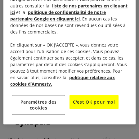
autres consulter la
liste de nos partenaires en cliquant
ici
et la
politique de confidentialité de notre
Le visionnage de cette vidéo entraîne un
partenaire Google en cliquant ici
. En aucun cas les
dépôt de cookies de la part de YouTube. Si
données de nos bases ne sont revendues ou utilisées à
des fins commerciales.
vous souhaitez lire la vidéo, vous devez
consentir aux cookies pour une publicité
En cliquant sur « OK J'ACCEPTE », vous donnez votre
ciblée en cliquant sur le bouton ci-dessous.
accord pour l'utilisation de ces cookies. Vous pouvez
également continuer sans accepter, et dans ce cas, les
paramètres par défaut des cookies s'appliqueront. Vous
Accepter les cookies
pouvez à tout moment modifier vos préférences. Pour
en savoir plus, consultez la
politique relative aux
cookies d’Amnesty.
Vidéo :
FLEE – Bande-annonce
Paramètres des
C'est OK pour moi
cookies
Synopsis