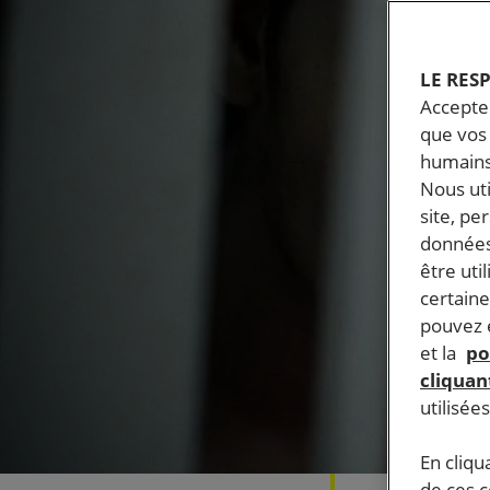
LE RES
Accepter
que vos 
humains
Nous ut
site, pe
données
être uti
certaine
pouvez e
et la
po
cliquant
utilisée
En cliqu
de ces 