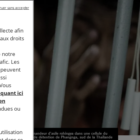
nuer sans accepter
llecte afin
 aux droits
e notre
afic. Les
s peuvent
ssi
 Vous
iquant ici
 en
endues ou
tilisation
Un demandeur d'asile rohingya dans une cellule du
centre de détention de Phangnga, sud de la Thaïlande
et dans ce