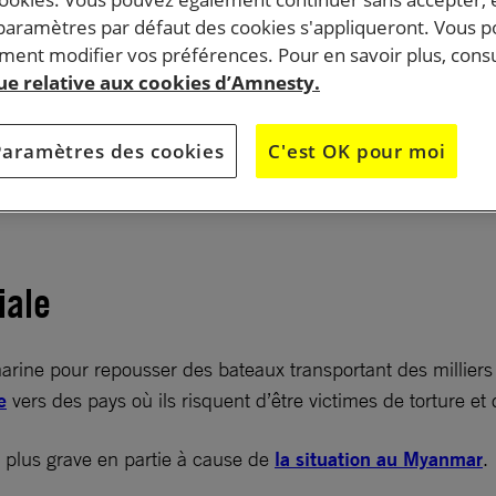
n Thaïlande ne possèdent aucun statut. Ils vivent dans
 paramètres par défaut des cookies s'appliqueront. Vous 
ent modifier vos préférences. Pour en savoir plus, consu
 terribles et sont, pour certains, renvoyés de force da
que relative aux cookies d’Amnesty.
 risquent de mourir.
Paramètres des cookies
C'est OK pour moi
 lumière un certain nombre de manquements dans les politi
r les réfugiés déjà à l’intérieur du pays que pour ceux qu
iale
ine pour repousser des bateaux transportant des milliers 
e
vers des pays où ils risquent d’être victimes de torture et
la plus grave en partie à cause de
la situation au Myanmar
.