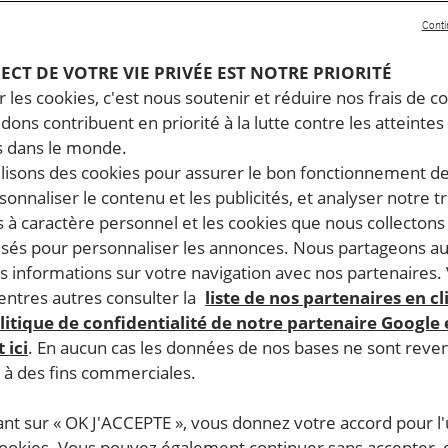
Conti
PECT DE VOTRE VIE PRIVÉE EST NOTRE PRIORITÉ
 les cookies, c'est nous soutenir et réduire nos frais de co
dons contribuent en priorité à la lutte contre les atteintes
 dans le monde.
ilisons des cookies pour assurer le bon fonctionnement d
rsonnaliser le contenu et les publicités, et analyser notre tr
 à caractère personnel et les cookies que nous collecton
lisés pour personnaliser les annonces. Nous partageons au
s informations sur votre navigation avec nos partenaires.
ntres autres consulter la
liste de nos partenaires en cl
litique de confidentialité de notre partenaire Google
 ici
. En aucun cas les données de nos bases ne sont rev
s à des fins commerciales.
ant sur « OK J'ACCEPTE », vous donnez votre accord pour l'u
cookies. Vous pouvez également continuer sans accepter, 