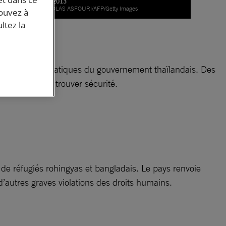
14/02/2013
© NICOLAS ASFOURI/AFP/Getty Images
pouvez à
ltez la
ns
ques et les pratiques du gouvernement thaïlandais. Des
i tentent d’y trouver sécurité.
de réfugiés rohingyas et bangladais. Le pays renvoie
 d’autres graves violations des droits humains.