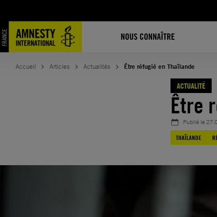
Aller
au
contenu
NOUS CONNAÎTRE
Accueil
Articles
Actualités
Être réfugié en Thaïlande
ACTUALITÉ
Être 
Publié le
27.
THAÏLANDE
R