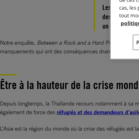
Les réfugiés e
cas, les
tout mom
des conditions
politi
un pays où ils
Notre enquête,
Between a Rock and a Hard Place
, met en
manquements qui ont des conséquences dramatiques tant pou
Être à la hauteur de la crise mond
Depuis longtemps, la Thaïlande recours notamment à sa mar
également de force des
réfugiés et des demandeurs d’asil
L’Asie est la région du monde où la crise des réfugiés est 