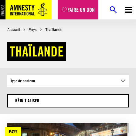
Aller
FAIRE UN DON
au
contenu
Accueil
Pays
Thaïlande
THAÏLANDE
Type de contenu
RÉINITIALISER
PAYS