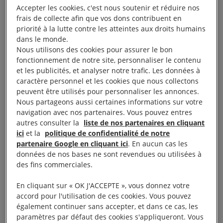
militants à résidence. Nous alertions aussi sur des
Accepter les cookies, c'est nous soutenir et réduire nos
cas d’usage disproportionné et arbitraire de la force,
frais de collecte afin que vos dons contribuent en
contre des manifestants mais aussi des journalistes.
priorité à la lutte contre les atteintes aux droits humains
dans le monde.
Nous utilisons des cookies pour assurer le bon
La situation s’est-elle améliorée sous le mandat de
fonctionnement de notre site, personnaliser le contenu
Emmanuel Macron ? Voici nos réponses. ?
et les publicités, et analyser notre trafic. Les données à
caractère personnel et les cookies que nous collectons
peuvent être utilisés pour personnaliser les annonces.
Un maintien de l’ordre qui ne respecte pas les
Nous partageons aussi certaines informations sur votre
droits humains
navigation avec nos partenaires. Vous pouvez entres
autres consulter la
liste de nos partenaires en cliquant
ici
et la
politique de confidentialité de notre
Que ce soit dans le cadre des manifestations des
partenaire Google en cliquant ici
. En aucun cas les
Gilets jaunes, des lycéens, ou des marches contre la
données de nos bases ne sont revendues ou utilisées à
réforme des retraites
ou
pour le climat
, nous avons
des fins commerciales.
alerté : le maintien de l’ordre en France ne respecte
En cliquant sur « OK J'ACCEPTE », vous donnez votre
pas les droits humains . Dans plusieurs
accord pour l'utilisation de ces cookies. Vous pouvez
manifestations, des armes susceptibles de mutiler
également continuer sans accepter, et dans ce cas, les
paramètres par défaut des cookies s'appliqueront. Vous
ont été utilisées, la technique de la nasse a été