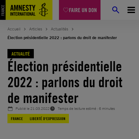
Aller
FAIRE UN DON
au
contenu
Accueil
Articles
Actualités
Élection présidentielle 2022 : parlons du droit de manifester
ACTUALITÉ
Élection présidentielle
2022 : parlons du droit
de manifester
Publié le
21.03.2022
Temps de lecture estimé : 6 minutes
FRANCE
LIBERTÉ D'EXPRESSION