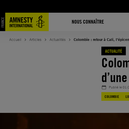
Aller
au
contenu
NOUS CONNAÎTRE
Accueil
Articles
Actualités
Colombie : retour à Cali, l’épice
ACTUALITÉ
Colomb
d’une
Publié le
01.
COLOMBIE
LI