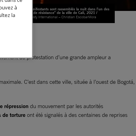
pouvez à
Des manifestants sont rassemblés la nuit dans l'un des
"points de résistance" de la ville de Cali, 2021 /
ltez la
©Amnesty International – Christian EscobarMora
ouvement de protestation d’une grande ampleur a
maximale. C’est dans cette ville, située à l’ouest de Bogotá,
te répression
du mouvement par les autorités
 de torture
ont été signalés à des centaines de reprises