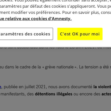
 paramètres par défaut des cookies s'appliqueront. Vous 
ent modifier vos préférences. Pour en savoir plus, consu
 d’importantes manifestations ont éclaté en Colombie.
que relative aux cookies d’Amnesty.
réprimées violemment par les autorités. Retour dans la
 épicentre de la contestation.
Paramètres des cookies
C'est OK pour moi
biens sont descendus dans les rues le 28 avril 2021. Ce m
eu dans le cadre de la « grève nationale ». La tension a été 
n
, publiée en juillet 2021, nous avons documenté
la violen
 manifestants, des
détentions illégales
ou encore des
actes