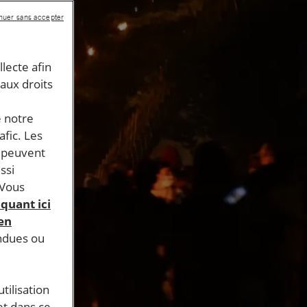
nuer sans accepter
llecte afin
 aux droits
e notre
afic. Les
s peuvent
ssi
 Vous
iquant ici
 en
endues ou
tilisation
et dans ce