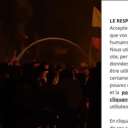
LE RES
Accepter
que vos 
humains
Nous ut
site, pe
données
être uti
certaine
pouvez e
et la
po
cliquant
utilisée
En cliqu
de ces 