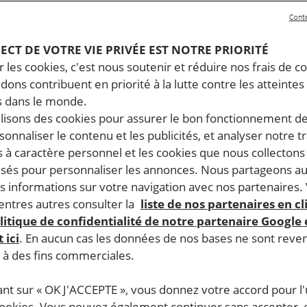
Conti
PECT DE VOTRE VIE PRIVÉE EST NOTRE PRIORITÉ
 les cookies, c'est nous soutenir et réduire nos frais de co
dons contribuent en priorité à la lutte contre les atteintes
 dans le monde.
ilisons des cookies pour assurer le bon fonctionnement d
rsonnaliser le contenu et les publicités, et analyser notre tr
 à caractère personnel et les cookies que nous collecton
lisés pour personnaliser les annonces. Nous partageons au
s informations sur votre navigation avec nos partenaires.
ntres autres consulter la
liste de nos partenaires en cl
litique de confidentialité de notre partenaire Google
 ici
. En aucun cas les données de nos bases ne sont rev
s à des fins commerciales.
ant sur « OK J'ACCEPTE », vous donnez votre accord pour l'u
cookies. Vous pouvez également continuer sans accepter, 