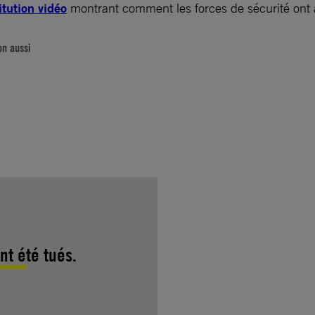
itution vidéo
montrant comment les forces de sécurité ont a
on aussi
t été tués.