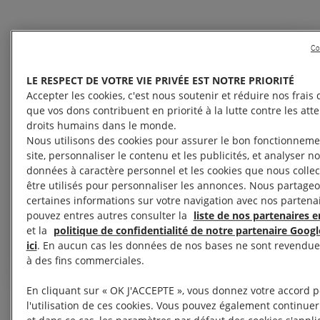
Co
LE RESPECT DE VOTRE VIE PRIVÉE EST NOTRE PRIORITÉ
La gestion des manifestations
Accepter les cookies, c'est nous soutenir et réduire nos frais d
que vos dons contribuent en priorité à la lutte contre les att
devrait être un équilibre entre
droits humains dans le monde.
maintenir un ordre public et
Nous utilisons des cookies pour assurer le bon fonctionneme
faciliter le droit de manifester.
site, personnaliser le contenu et les publicités, et analyser not
données à caractère personnel et les cookies que nous colle
Sauf qu’aujourd’hui, c’est l’ordre
être utilisés pour personnaliser les annonces. Nous partageo
qui a pris le dessus.
certaines informations sur votre navigation avec nos partena
pouvez entres autres consulter la
liste de nos partenaires en
Anne-Sophie Simpere, chargée de plaidoyer libertés à Amnesty
et la
politique de confidentialité de notre partenaire Googl
International France.
ici
. En aucun cas les données de nos bases ne sont revendues
à des fins commerciales.
En cliquant sur « OK J'ACCEPTE », vous donnez votre accord 
l'utilisation de ces cookies. Vous pouvez également continuer