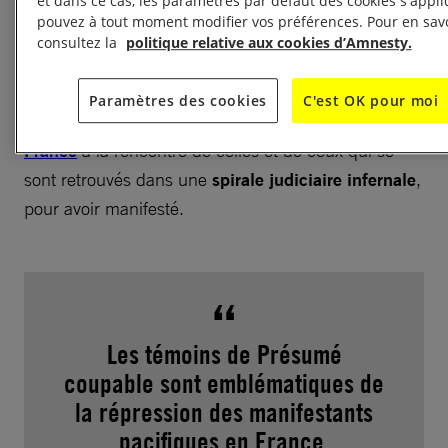
et dans ce cas, les paramètres par défaut des cookies s'appl
pouvez à tout moment modifier vos préférences. Pour en savo
consultez la
politique relative aux cookies d’Amnesty.
La parole aux victimes
Paramètres des cookies
C'est OK pour moi
Pendant plusieurs mois, nous avons sillonné la
France
à la rencontre de celles et de ceux qui se
sont retrouvés dans une
spirale judiciaire infernale
,
pour avoir manifesté.
Les témoins de Présumé
coupable sont emblématiques de
la répression des manifestants
pacifiques en France.