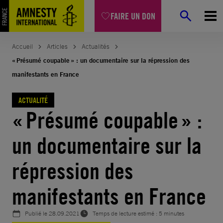
Aller
FAIRE UN DON
au
contenu
Accueil
Articles
Actualités
« Présumé coupable » : un documentaire sur la répression des
manifestants en France
ACTUALITÉ
« Présumé coupable » :
un documentaire sur la
répression des
manifestants en France
Publié le
28.09.2021
Temps de lecture estimé : 5 minutes