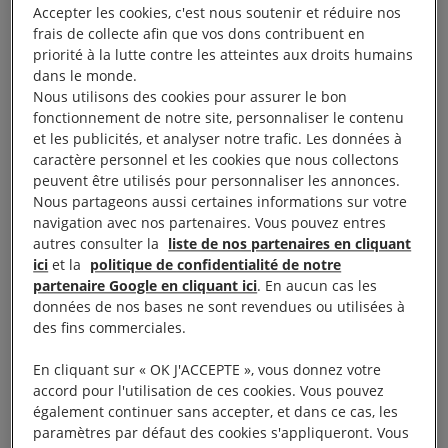
de contrôle préalable indépendant du pouvoir
Accepter les cookies, c'est nous soutenir et réduire nos
exécutif continue de faire peser un risque pour nos
frais de collecte afin que vos dons contribuent en
priorité à la lutte contre les atteintes aux droits humains
droits humains.
dans le monde.
Nous utilisons des cookies pour assurer le bon
En mai 2021, le Conseil constitutionnel avait déjà
fonctionnement de notre site, personnaliser le contenu
et les publicités, et analyser notre trafic. Les données à
interdit l’utilisation des drones dans
la loi «Sécurité
caractère personnel et les cookies que nous collectons
globale»
car il n’y avait pas de garanties suffisantes
peuvent être utilisés pour personnaliser les annonces.
sur le respect de la vie privée.
Nous partageons aussi certaines informations sur votre
navigation avec nos partenaires. Vous pouvez entres
autres consulter la
liste de nos partenaires en cliquant
Cependant,
les drones ont fait leur retour
en
ici
et la
politique de confidentialité de notre
France
dans un nouveau projet de loi intitulé «
partenaire Google en cliquant ici
. En aucun cas les
données de nos bases ne sont revendues ou utilisées à
Responsabilité pénale et sécurité intérieure ». Le 20
des fins commerciales.
décembre, le Conseil constitutionnel a été saisi par
des députés pour demander l’examen de l’article 8
En cliquant sur « OK J'ACCEPTE », vous donnez votre
accord pour l'utilisation de ces cookies. Vous pouvez
sur les drones. Il a un mois pour donner sa réponse.
également continuer sans accepter, et dans ce cas, les
paramètres par défaut des cookies s'appliqueront. Vous
Décryptage avec
Anne-Sophie Simpere
,
notre