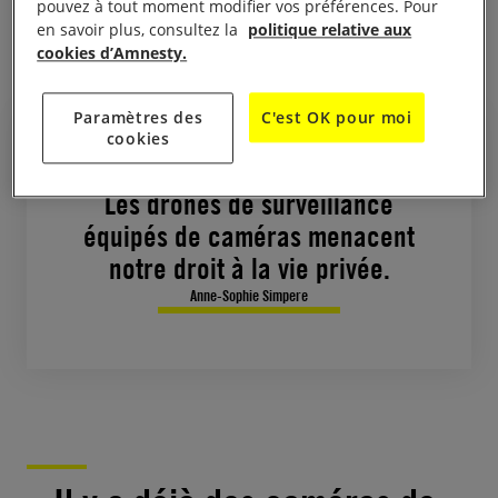
pouvez à tout moment modifier vos préférences. Pour
en savoir plus, consultez la
politique relative aux
chargée de plaidoyer sur le sujet. ?
cookies d’Amnesty.
Paramètres des
C'est OK pour moi
cookies
Les drones de surveillance
équipés de caméras menacent
notre droit à la vie privée.
Anne-Sophie Simpere