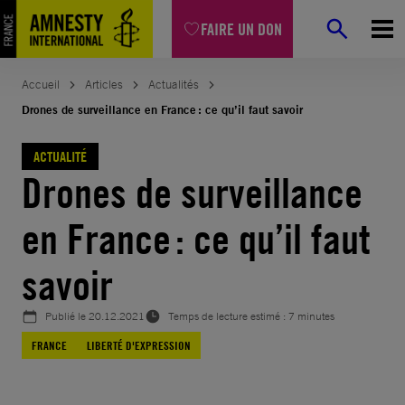
Aller
FAIRE UN DON
au
contenu
Accueil
Articles
Actualités
Drones de surveillance en France : ce qu’il faut savoir
ACTUALITÉ
Drones de surveillance
en France : ce qu’il faut
savoir
Publié le
20.12.2021
Temps de lecture estimé : 7 minutes
FRANCE
LIBERTÉ D'EXPRESSION