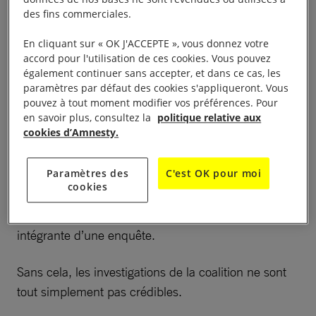
les frappes aériennes ont tué 70 civils, en majorité
des fins commerciales.
des femmes et des enfants – dont 39 membres
d’une même famille.
En cliquant sur « OK J'ACCEPTE », vous donnez votre
accord pour l'utilisation de ces cookies. Vous pouvez
également continuer sans accepter, et dans ce cas, les
Les chiffres artificiellement bas concernant les
paramètres par défaut des cookies s'appliqueront. Vous
victimes civiles fournis par la coalition s’expliquent
pouvez à tout moment modifier vos préférences. Pour
en savoir plus, consultez la
politique relative aux
en partie par les procédures d’enquête insuffisantes,
cookies d’Amnesty.
qui n’incluent même pas de recherches sur le
terrain.
Paramètres des
C'est OK pour moi
cookies
Se rendre sur les sites touchés par les frappes et
interroger les survivants et les témoins fait partie
intégrante d’une enquête.
Sans cela, les investigations de la coalition ne sont
tout simplement pas crédibles.