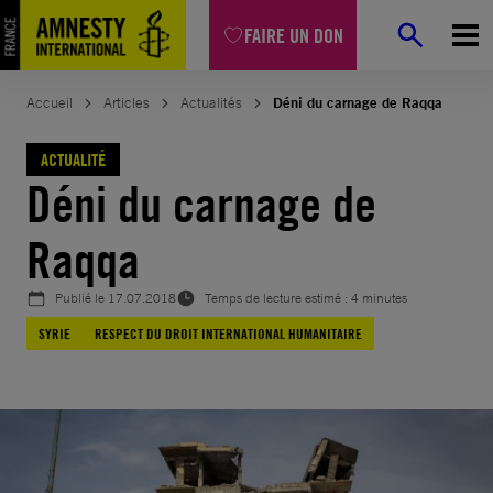
Aller
FAIRE UN DON
au
contenu
Accueil
Articles
Actualités
Déni du carnage de Raqqa
ACTUALITÉ
Déni du carnage de
Raqqa
Publié le
17.07.2018
Temps de lecture estimé : 4 minutes
SYRIE
RESPECT DU DROIT INTERNATIONAL HUMANITAIRE