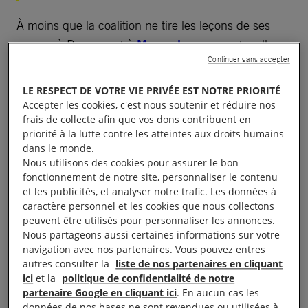
À moins que la coalition ne tire les leçons de ses
erreurs à Raqqa – et à
Mossoul
auparavant – elle se
Continuer sans accepter
condamne à les répéter, et ce sont les civils qui en
paieront une nouvelle fois le prix.
LE RESPECT DE VOTRE VIE PRIVÉE EST NOTRE PRIORITÉ
Accepter les cookies, c'est nous soutenir et réduire nos
frais de collecte afin que vos dons contribuent en
priorité à la lutte contre les atteintes aux droits humains
dans le monde.
Des enquêtes insuffisantes
Nous utilisons des cookies pour assurer le bon
fonctionnement de notre site, personnaliser le contenu
et les publicités, et analyser notre trafic. Les données à
Nous avons passé des semaines à Raqqa à mener
caractère personnel et les cookies que nous collectons
des investigations sur le terrain – ce que n’a pas fait
peuvent être utilisés pour personnaliser les annonces.
Nous partageons aussi certaines informations sur votre
la coalition – qui ne laissent pas de place au doute.
navigation avec nos partenaires. Vous pouvez entres
autres consulter la
liste de nos partenaires en cliquant
Durant son offensive, la coalition a tué des centaines
ici
et la
politique de confidentialité de notre
de civils et en a blessé des milliers. Pour quatre cas,
partenaire Google en cliquant ici
. En aucun cas les
données de nos bases ne sont revendues ou utilisées à