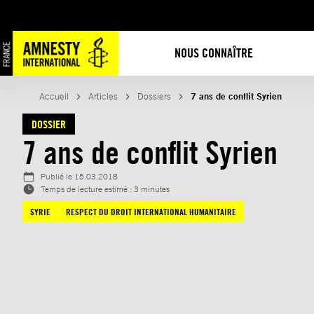
Aller
au
contenu
NOUS CONNAÎTRE
Accueil
Articles
Dossiers
7 ans de conflit Syrien
DOSSIER
7 ans de conflit Syrien
Publié le
15.03.2018
Temps de lecture estimé : 3 minutes
SYRIE
RESPECT DU DROIT INTERNATIONAL HUMANITAIRE