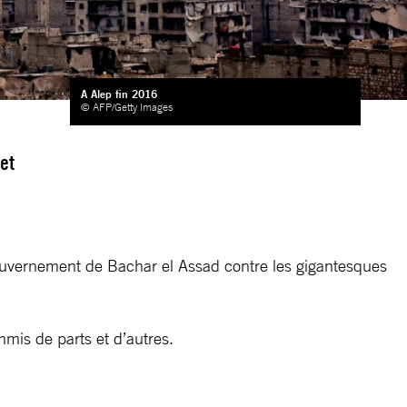
A Alep fin 2016
© AFP/Getty Images
et
u gouvernement de Bachar el Assad contre les gigantesques
mis de parts et d’autres.