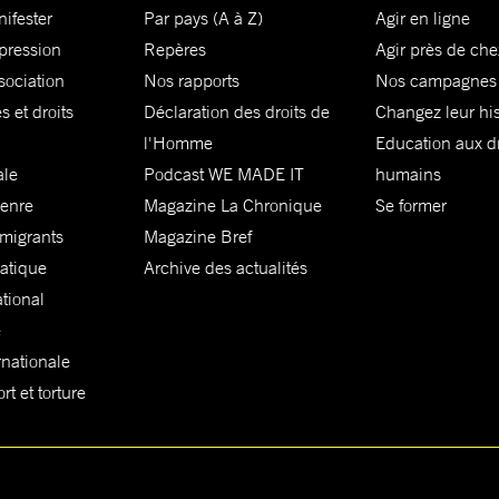
nifester
Par pays (A à Z)
Agir en ligne
xpression
Repères
Agir près de che
sociation
Nos rapports
Nos campagnes
s et droits
Déclaration des droits de
Changez leur his
l'Homme
Education aux dr
ale
Podcast WE MADE IT
humains
genre
Magazine La Chronique
Se former
 migrants
Magazine Bref
matique
Archive des actualités
ational
e
rnationale
t et torture