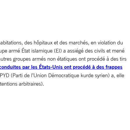
habitations, des hôpitaux et des marchés, en violation du
upe armé État islamique (EI) a assiégé des civils et mené
’autres groupes armés non étatiques ont procédé à des tirs
 conduites par les États-Unis ont procédé à des frappes
 PYD (Parti de l’Union Démocratique kurde syrien) a, elle
entions arbitraires).