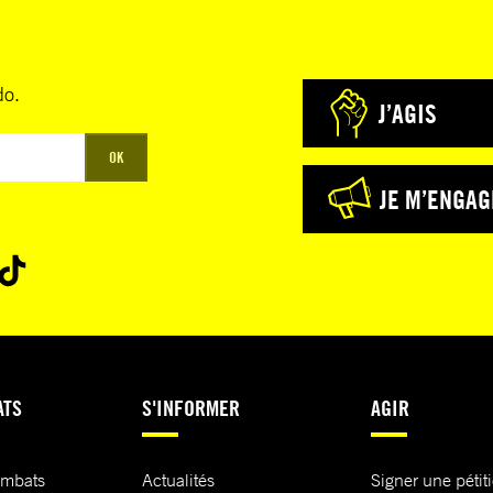
do.
J’AGIS
OK
JE M’ENGAG
ATS
S'INFORMER
AGIR
ombats
Actualités
Signer une pétit