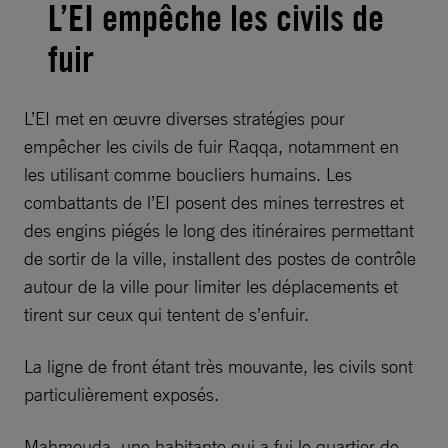
L’EI empêche les civils de
fuir
L’EI met en œuvre diverses stratégies pour
empêcher les civils de fuir Raqqa, notamment en
les utilisant comme boucliers humains. Les
combattants de l’EI posent des mines terrestres et
des engins piégés le long des itinéraires permettant
de sortir de la ville, installent des postes de contrôle
autour de la ville pour limiter les déplacements et
tirent sur ceux qui tentent de s’enfuir.
La ligne de front étant très mouvante, les civils sont
particulièrement exposés.
Mahmouda, une habitante qui a fui le quartier de