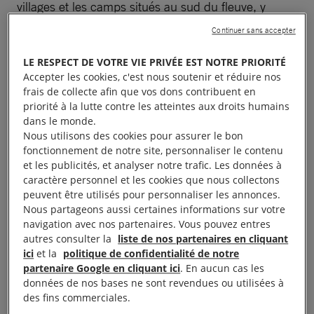
villages et les camps situés au sud du fleuve, y
compris en utilisant des bombes à sous-munitions
Continuer sans accepter
interdites par le droit international.
LE RESPECT DE VOTRE VIE PRIVÉE EST NOTRE PRIORITÉ
Accepter les cookies, c'est nous soutenir et réduire nos
On ignore combien de civils sont encore pris au
frais de collecte afin que vos dons contribuent en
piège dans la ville de Raqqa. L’ONU estime qu’ils
priorité à la lutte contre les atteintes aux droits humains
sont entre 10 000 et 50 000. Beaucoup, sans doute
dans le monde.
Nous utilisons des cookies pour assurer le bon
la plupart, seraient retenus comme boucliers
fonctionnement de notre site, personnaliser le contenu
humains dans la vieille ville et d’autres quartiers
et les publicités, et analyser notre trafic. Les données à
contrôlés par l’EI.
caractère personnel et les cookies que nous collectons
peuvent être utilisés pour personnaliser les annonces.
Nous partageons aussi certaines informations sur votre
navigation avec nos partenaires. Vous pouvez entres
autres consulter la
liste de nos partenaires en cliquant
L’enfer des frappes
ici
et la
politique de confidentialité de notre
partenaire Google en cliquant ici
. En aucun cas les
incessantes de la coalition
données de nos bases ne sont revendues ou utilisées à
des fins commerciales.