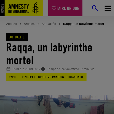
Aller
FAIRE UN DON
au
contenu
Accueil
Articles
Actualités
Raqqa, un labyrinthe mortel
ACTUALITÉ
Raqqa, un labyrinthe
mortel
Publié le
23.08.2017
Temps de lecture estimé : 7 minutes
SYRIE
RESPECT DU DROIT INTERNATIONAL HUMANITAIRE