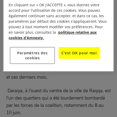
Les civils encore assiégés à Raqqa sont très exposés
En cliquant sur « OK J'ACCEPTE », vous donnez votre
accord pour l'utilisation de ces cookies. Vous pouvez
aux intenses tirs d’artillerie et aux frappes aériennes
également continuer sans accepter, et dans ce cas, les
plus limitées que mènent les forces de la coalition
paramètres par défaut des cookies s'appliqueront. Vous
en se basant sur les coordonnées fournies par les
pouvez à tout moment modifier vos préférences. Pour
en savoir plus, consultez la
politique relative aux
FDS combattant sur le terrain.
cookies d’Amnesty.
Parmi les civils qui ont pu quitter la ville, beaucoup
Paramètres des
C'est OK pour moi
ont déclaré que ces attaques incessantes et souvent
cookies
imprécises se traduisent par une forte hausse du
nombre de victimes civiles ces dernières semaines
et ces derniers mois.
Daraiya, à l’ouest du centre de la ville de Raqqa, est
l’un des quartiers qui a été lourdement bombardé
par les forces de la coalition, notamment du 8 au
10 juin.