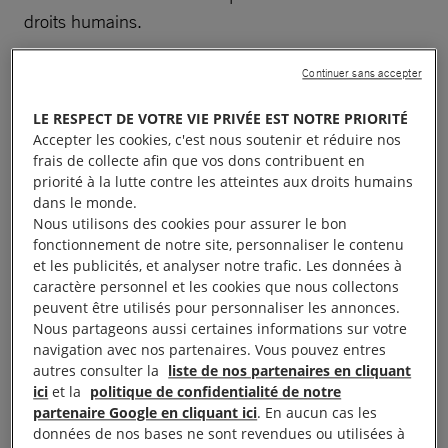
droits humains.
Continuer sans accepter
À lire aussi :
Les voitures électriques roulent encore sur
les droits humains
LE RESPECT DE VOTRE VIE PRIVÉE EST NOTRE PRIORITÉ
Accepter les cookies, c'est nous soutenir et réduire nos
frais de collecte afin que vos dons contribuent en
priorité à la lutte contre les atteintes aux droits humains
Violations des droits
dans le monde.
Nous utilisons des cookies pour assurer le bon
humains et extraction des
fonctionnement de notre site, personnaliser le contenu
et les publicités, et analyser notre trafic. Les données à
minerais
caractère personnel et les cookies que nous collectons
peuvent être utilisés pour personnaliser les annonces.
Nous partageons aussi certaines informations sur votre
Si les véhicules électriques sont la clé pour que
navigation avec nos partenaires. Vous pouvez entres
autres consulter la
liste de nos partenaires en cliquant
l’industrie automobile puisse s’écarter des énergies
ici
et la
politique de confidentialité de notre
fossiles, elles ne sont pas encore aussi éthiques que
partenaire Google en cliquant ici
. En aucun cas les
certains fabricants aimeraient nous le faire croire.
données de nos bases ne sont revendues ou utilisées à