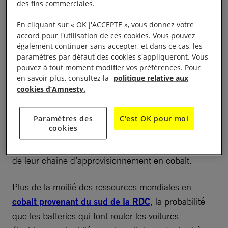
des fins commerciales.
Des années de pratiques industrielles non
En cliquant sur « OK J'ACCEPTE », vous donnez votre
réglementées ont des répercussions néfastes sur les
accord pour l'utilisation de ces cookies. Vous pouvez
également continuer sans accepter, et dans ce cas, les
droits fondamentaux et l’environnement – force est
paramètres par défaut des cookies s'appliqueront. Vous
de constater que l’action des gouvernements et de
pouvez à tout moment modifier vos préférences. Pour
l’industrie est insuffisante.
en savoir plus, consultez la
politique relative aux
cookies d’Amnesty.
Malgré les projections selon lesquelles la demande
de cobalt atteindra 200 000 tonnes par an d’ici
Paramètres des
C'est OK pour moi
cookies
2020, aucun pays n’exige légalement des
entreprises qu’elles rendent compte publiquement
de leur chaîne d’approvisionnement en cobalt.
Plus de la moitié des ressources mondiales en
cobalt provenant du sud de la RDC
, la probabilité
que les batteries qui font rouler les voitures