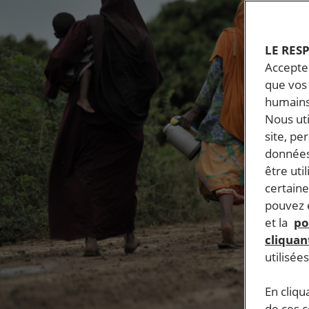
LE RES
Accepter
que vos 
humains
Nous ut
site, pe
données
être uti
certaine
pouvez e
et la
po
cliquant
utilisée
En cliqu
de ces 