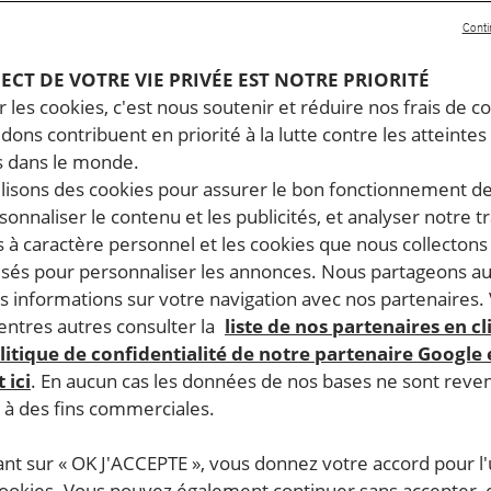
Conti
PECT DE VOTRE VIE PRIVÉE EST NOTRE PRIORITÉ
 les cookies, c'est nous soutenir et réduire nos frais de co
dons contribuent en priorité à la lutte contre les atteintes
 dans le monde.
ilisons des cookies pour assurer le bon fonctionnement d
rsonnaliser le contenu et les publicités, et analyser notre tr
 à caractère personnel et les cookies que nous collecton
lisés pour personnaliser les annonces. Nous partageons au
s informations sur votre navigation avec nos partenaires.
ntres autres consulter la
liste de nos partenaires en cl
litique de confidentialité de notre partenaire Google
 ici
. En aucun cas les données de nos bases ne sont rev
s à des fins commerciales.
ant sur « OK J'ACCEPTE », vous donnez votre accord pour l'u
cookies. Vous pouvez également continuer sans accepter, 