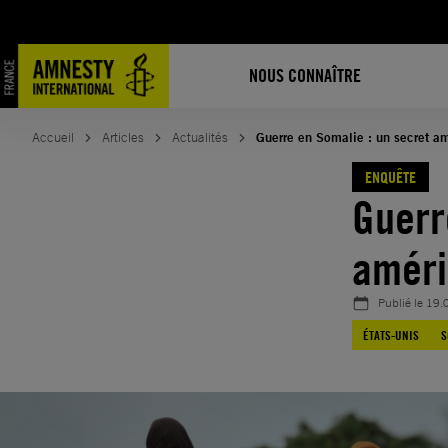
Aller
au
contenu
NOUS CONNAÎTRE
Accueil
Articles
Actualités
Guerre en Somalie : un secret am
ENQUÊTE
Guerr
améri
Publié le
19.
ÉTATS-UNIS
S