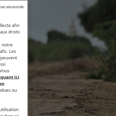
nuer sans accepter
llecte afin
 aux droits
e notre
afic. Les
s peuvent
ssi
 Vous
iquant ici
 en
endues ou
tilisation
et dans ce