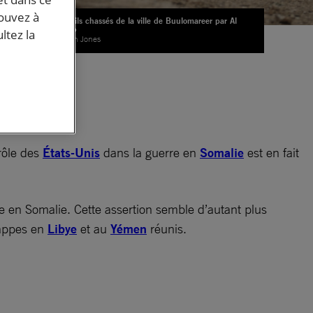
pouvez à
Des civils chassés de la ville de Buulomareer par Al
Shabab
ltez la
© Tobin Jones
s
 rôle des
États-Unis
dans la guerre en
Somalie
est en fait
le en Somalie. Cette assertion semble d’autant plus
rappes en
Libye
et au
Yémen
réunis.