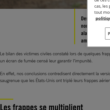
cas, les
tout mom
Des enquêtes 
politi
nombreux civil
alarmantes pu
américaines en
Le bilan des victimes civiles constaté lors de quelques fra
un écran de fumée censé leur garantir l’impunité.
En effet, nos conclusions contredisent directement la versi
saugrenue que les États-Unis ont triplé leurs frappes aér
Les frappes se multiplient