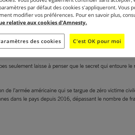
 paramètres par défaut des cookies s'appliqueront. Vous 
ent modifier vos préférences. Pour en savoir plus, consu
médicolégales nous permettent d’attester que de
que relative aux cookies d’Amnesty.
s ont été tués lors de frappes aériennes. Des preuves
isque, sous la présidence de Donald Trump, les frappe
Paramètres des cookies
C'est OK pour moi
 Somalie ont triplé.
ppes seulement laisse à penser que le secret qui entoure le
on de l’armée américaine qui se targue de zéro victime civi
iennes dans le pays depuis 2016, dépassant le nombre de f