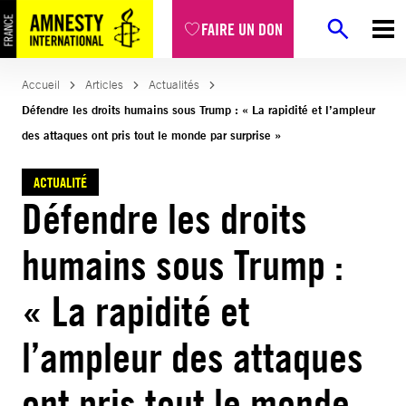
Aller
FAIRE UN DON
au
contenu
Accueil
Articles
Actualités
Défendre les droits humains sous Trump : « La rapidité et l’ampleur
des attaques ont pris tout le monde par surprise »
ACTUALITÉ
Défendre les droits
humains sous Trump :
« La rapidité et
l’ampleur des attaques
ont pris tout le monde