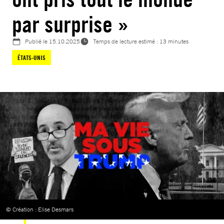
par surprise »
Publié le
15.10.2025
Temps de lecture estimé : 13 minutes
ÉTATS-UNIS
© Création : Elise Desmars