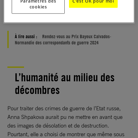
Paramètres des
C'est OK pour moi
Elle revient sur l’histoire de de ces photographies et
cookies
sur la manière dont elles révèlent la Russie
d’aujourd’hui.
À lire aussi :
Rendez-vous au Prix Bayeux Calvados-
Normandie des correspondants de guerre 2024
L’humanité au milieu des
décombres
Pour traiter des crimes de guerre de l’Etat russe,
Anna Shpakova aurait pu ne mettre en avant que
des images de désolation et de destruction.
Pourtant, elle a choisi de montrer que même sous