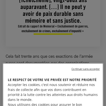
auparavant. […] Il ne peut y
avoir de paix durable sans
mémoire et sans justice.
Extrait du rapport de Memorial « Enchaînement de guerres,
enchaînement de crimes, enchaînement d’impunité »
Cela fait trente ans que ces exactions de l’armée
russe sont documentées par des organisations
comme la nôtre, d’autres défenseur·es des droits
Continuer sans accepter
humains mais aussi des journalistes et
LE RESPECT DE VOTRE VIE PRIVÉE EST NOTRE PRIORITÉ
photographes qui capturent les atrocités subies par
Accepter les cookies, c'est nous soutenir et réduire nos
les populations civiles.
frais de collecte afin que vos dons contribuent en
priorité à la lutte contre les atteintes aux droits humains
dans le monde.
L’exposition initiée par l’ONG Mémorial présente des
Nous utilisons des cookies pour assurer le bon