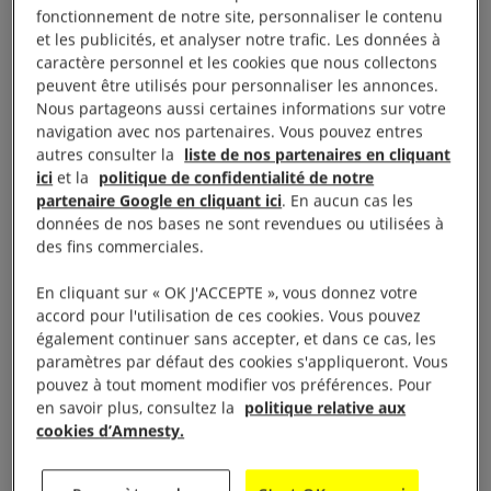
œuvres des photographes russes Vladimir Mashatin,
fonctionnement de notre site, personnaliser le contenu
Oleg Klimov et Dmitri Beliakov, qui ont documenté
et les publicités, et analyser notre trafic. Les données à
caractère personnel et les cookies que nous collectons
les conflits armés en Tchétchénie et en Syrie ; de
peuvent être utilisés pour personnaliser les annonces.
Victoria Ivleva et Sergey Loiko, qui couvrent ce qui
Nous partageons aussi certaines informations sur votre
se passe en Ukraine depuis plus d’une décennie ; et
navigation avec nos partenaires. Vous pouvez entres
autres consulter la
liste de nos partenaires en cliquant
d’un certain nombre de photographes qui
ici
et la
politique de confidentialité de notre
continuent à travailler de façon anonyme en Russie.
partenaire Google en cliquant ici
. En aucun cas les
données de nos bases ne sont revendues ou utilisées à
des fins commerciales.
Au-delà du travail d’enquête sur les crimes commis
par l’Etat russe, l’exposition revient sur des
En cliquant sur « OK J'ACCEPTE », vous donnez votre
décennies de répression de la société civile russe.
accord pour l'utilisation de ces cookies. Vous pouvez
également continuer sans accepter, et dans ce cas, les
Une répression qui vise à empêcher l’émergence
paramètres par défaut des cookies s'appliqueront. Vous
de toute voix dissidente et antiguerre.
pouvez à tout moment modifier vos préférences. Pour
en savoir plus, consultez la
politique relative aux
cookies d’Amnesty.
A l’occasion de son inauguration à Bayeux, nous
avons rencontré sa commissaire, Anna Shpakova.