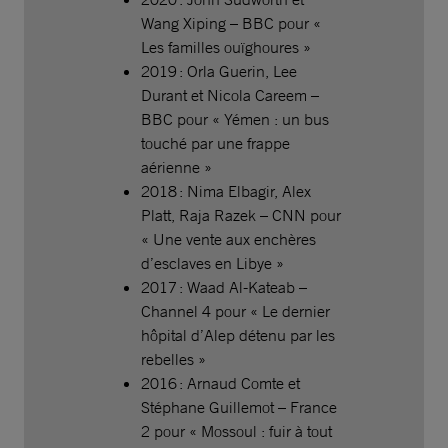
Wang Xiping – BBC pour «
Les familles ouïghoures »
2019 : Orla Guerin, Lee
Durant et Nicola Careem –
BBC pour « Yémen : un bus
touché par une frappe
aérienne »
2018 : Nima Elbagir, Alex
Platt, Raja Razek – CNN pour
« Une vente aux enchères
d’esclaves en Libye »
2017 : Waad Al-Kateab –
Channel 4 pour « Le dernier
hôpital d’Alep détenu par les
rebelles »
2016 : Arnaud Comte et
Stéphane Guillemot – France
2 pour « Mossoul : fuir à tout