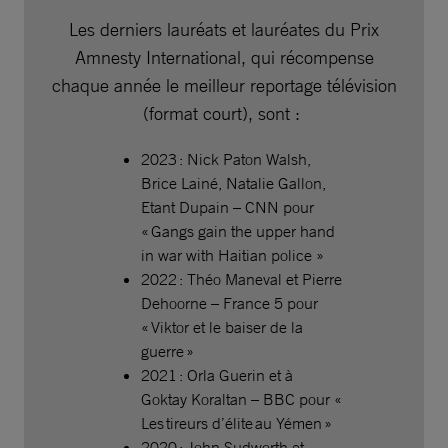
Les derniers lauréats et lauréates du Prix
Amnesty International, qui récompense
chaque année le meilleur reportage télévision
(format court), sont :
2023 : Nick Paton Walsh,
Brice Lainé, Natalie Gallon,
Etant Dupain – CNN pour
« Gangs gain the upper hand
in war with Haitian police »
2022 : Théo Maneval et Pierre
Dehoorne – France 5 pour
« Viktor et le baiser de la
guerre »
2021 : Orla Guerin et à
Goktay Koraltan – BBC pour «
Les tireurs d’élite au Yémen »
2020 : John Sudworth et