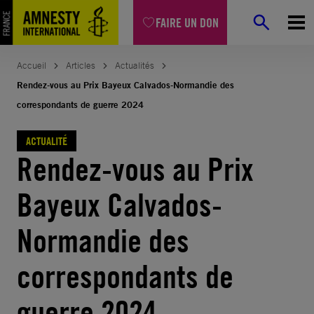
Aller
FAIRE UN DON
au
contenu
Accueil
Articles
Actualités
Rendez-vous au Prix Bayeux Calvados-Normandie des
correspondants de guerre 2024
ACTUALITÉ
Rendez-vous au Prix
Bayeux Calvados-
Normandie des
correspondants de
guerre 2024