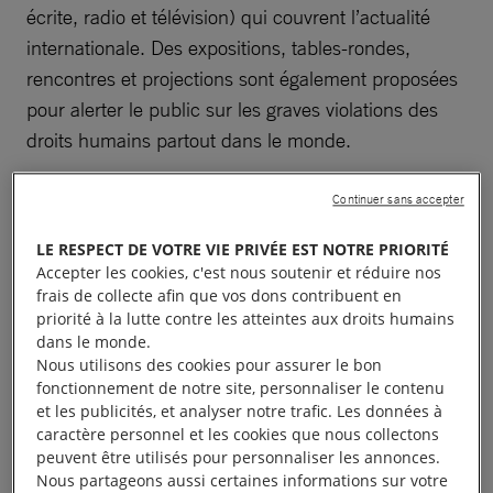
écrite, radio et télévision) qui couvrent l’actualité
internationale. Des expositions, tables-rondes,
rencontres et projections sont également proposées
pour alerter le public sur les graves violations des
droits humains partout dans le monde.
La programmation du Prix de cette année met
Continuer sans accepter
naturellement en lumière les conflits et les crises qui
LE RESPECT DE VOTRE VIE PRIVÉE EST NOTRE PRIORITÉ
secouent le monde et violent les droits humains des
Accepter les cookies, c'est nous soutenir et réduire nos
populations civiles, que ce soit en Ukraine, au
frais de collecte afin que vos dons contribuent en
priorité à la lutte contre les atteintes aux droits humains
Proche-Orient ou encore en Afghanistan.
dans le monde.
Nous utilisons des cookies pour assurer le bon
Pour commémorer les trente ans du début de la
fonctionnement de notre site, personnaliser le contenu
première guerre de Tchétchénie, nous nous
et les publicités, et analyser notre trafic. Les données à
caractère personnel et les cookies que nous collectons
associons cette année au Centre de défense des
peuvent être utilisés pour personnaliser les annonces.
droits humains Memorial pour présenter une
Nous partageons aussi certaines informations sur votre