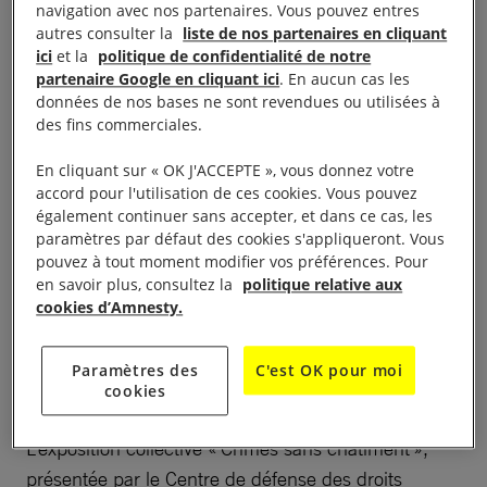
exposition et une table ronde sur trente de crimes
navigation avec nos partenaires. Vous pouvez entres
autres consulter la
liste de nos partenaires en cliquant
de guerre de l’État russe impunis.
ici
et la
politique de confidentialité de notre
partenaire Google en cliquant ici
. En aucun cas les
données de nos bases ne sont revendues ou utilisées à
des fins commerciales.
Trente ans de crimes de
En cliquant sur « OK J'ACCEPTE », vous donnez votre
guerre de l’État russe
accord pour l'utilisation de ces cookies. Vous pouvez
également continuer sans accepter, et dans ce cas, les
paramètres par défaut des cookies s'appliqueront. Vous
pouvez à tout moment modifier vos préférences. Pour
Première et deuxième guerre de Tchétchénie,
en savoir plus, consultez la
politique relative aux
opération militaire en Syrie, guerre en Ukraine :
cookies d’Amnesty.
depuis trente ans, les forces armées russes
commettent les mêmes crimes de guerre en
Paramètres des
C'est OK pour moi
violation totale du droit international, en répétant
cookies
toujours les mêmes tactiques d’un conflit à l’autre.
L’exposition collective « Crimes sans châtiment »,
présentée par le Centre de défense des droits