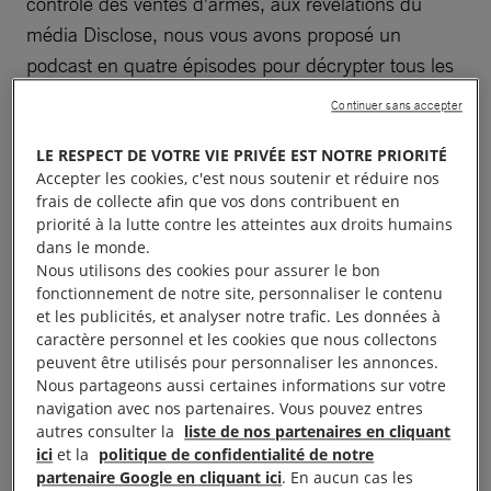
contrôle des ventes d’armes, aux révélations du
média Disclose, nous vous avons proposé un
podcast en quatre épisodes pour décrypter tous les
samedis du mois de janvier les rouages de cette
Continuer sans accepter
omerta à la française.
LE RESPECT DE VOTRE VIE PRIVÉE EST NOTRE PRIORITÉ
Accepter les cookies, c'est nous soutenir et réduire nos
À lire aussi :
Silence, on arme ! #1 : Récit d’une
frais de collecte afin que vos dons contribuent en
mobilisation mondiale pour le contrôle des armes
priorité à la lutte contre les atteintes aux droits humains
dans le monde.
À lire aussi :
Silence, on arme ! #2 : Ventes d’armes, une
Nous utilisons des cookies pour assurer le bon
omerta française
fonctionnement de notre site, personnaliser le contenu
et les publicités, et analyser notre trafic. Les données à
caractère personnel et les cookies que nous collectons
À lire aussi :
Silence, on arme ! #3 : les militants de notre
peuvent être utilisés pour personnaliser les annonces.
Cellule Armes
Nous partageons aussi certaines informations sur votre
navigation avec nos partenaires. Vous pouvez entres
autres consulter la
liste de nos partenaires en cliquant
À lire aussi :
Silence, on arme ! #4 : le Parlement tenu à
ici
et la
politique de confidentialité de notre
l’écart des ventes d’armes françaises
partenaire Google en cliquant ici
. En aucun cas les