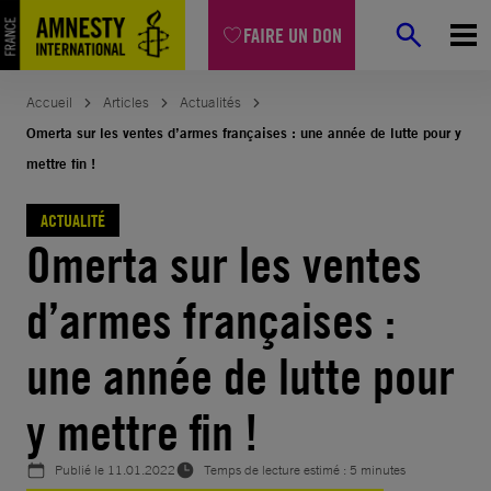
Aller
FAIRE UN DON
au
contenu
Accueil
Articles
Actualités
Omerta sur les ventes d’armes françaises : une année de lutte pour y
mettre fin !
ACTUALITÉ
Omerta sur les ventes
d’armes françaises :
une année de lutte pour
y mettre fin !
Publié le
11.01.2022
Temps de lecture estimé : 5 minutes