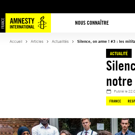
Aller
au
contenu
NOUS CONNAÎTRE
Accueil
Articles
Actualités
Silence, on arme ! #3 : les milit
ACTUALITÉ
Silenc
notre
Publié le
22.
FRANCE
RESP