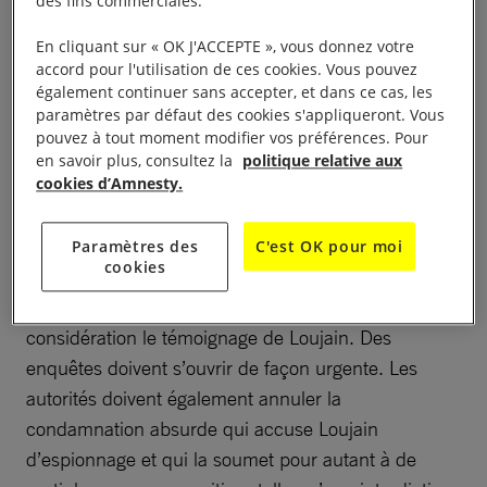
des fins commerciales.
bouger les lignes en faveur d’un monde plus juste.
Et parfois même, de sauver des vies.
En cliquant sur « OK J'ACCEPTE », vous donnez votre
accord pour l'utilisation de ces cookies. Vous pouvez
également continuer sans accepter, et dans ce cas, les
À lire aussi :
Arabie saoudite : la condamnation à mort de
paramètres par défaut des cookies s'appliqueront. Vous
trois militants vient d’être annulée
pouvez à tout moment modifier vos préférences. Pour
en savoir plus, consultez la
politique relative aux
En prison, Loujain a été victime d’actes de torture.
cookies d’Amnesty.
Nous demandons aux autorités saoudiennes
qu’elles reconnaissent ces actes et traduisent en
Paramètres des
C'est OK pour moi
cookies
justice les personnes responsables. Au moment de
son procès, les autorités ont refusé de prendre en
considération le témoignage de Loujain. Des
enquêtes doivent s’ouvrir de façon urgente. Les
autorités doivent également annuler la
condamnation absurde qui accuse Loujain
d’espionnage et qui la soumet pour autant à de