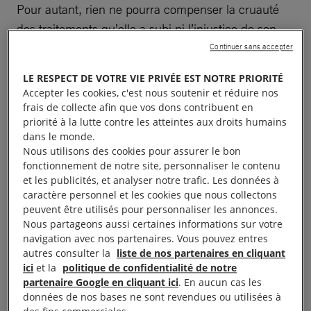
Pour autant, rien ne pourra compenser la cruauté
des traitements qu’elle a subi ni l’injustice de son
emprisonnement. Pendant son temps en prison, elle
Continuer sans accepter
a été torturée, agressée sexuellement, placée à
LE RESPECT DE VOTRE VIE PRIVÉE EST NOTRE PRIORITÉ
l’isolement et interdite de voir sa famille pendant de
Accepter les cookies, c'est nous soutenir et réduire nos
longs mois.
frais de collecte afin que vos dons contribuent en
priorité à la lutte contre les atteintes aux droits humains
dans le monde.
Loujain al Hathloul
n’aurait jamais dû être obligée
Nous utilisons des cookies pour assurer le bon
de passer un seul jour derrière les barreaux.
Elle a
fonctionnement de notre site, personnaliser le contenu
et les publicités, et analyser notre trafic. Les données à
été punie pour avoir courageusement défendu les
caractère personnel et les cookies que nous collectons
droits des femmes en
Arabie saoudite
et pour avoir
peuvent être utilisés pour personnaliser les annonces.
exercé son droit à la liberté d’expression.
Nous partageons aussi certaines informations sur votre
navigation avec nos partenaires. Vous pouvez entres
autres consulter la
liste de nos partenaires en cliquant
Vous avez été nombreux à vous mobiliser à nos
ici
et la
politique de confidentialité de notre
côtés pour porter sa voix. Sa sortie de prison
partenaire Google en cliquant ici
. En aucun cas les
données de nos bases ne sont revendues ou utilisées à
prouve qu’ensemble, nous avons le pouvoir de faire