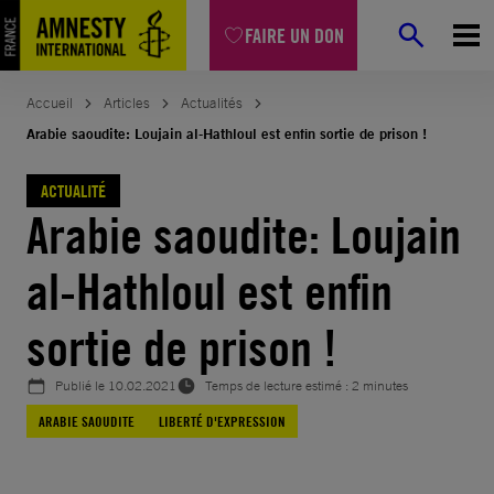
Aller
FAIRE UN DON
au
contenu
Accueil
Articles
Actualités
Arabie saoudite: Loujain al-Hathloul est enfin sortie de prison !
ACTUALITÉ
Arabie saoudite: Loujain
al-Hathloul est enfin
sortie de prison !
Publié le
10.02.2021
Temps de lecture estimé : 2 minutes
ARABIE SAOUDITE
LIBERTÉ D'EXPRESSION