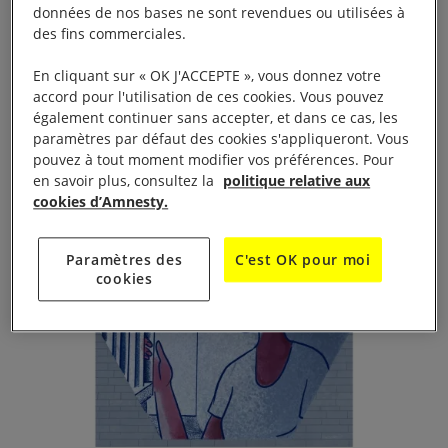
données de nos bases ne sont revendues ou utilisées à
témoigne la jeune femme. «
Parfois, ils voyagent
des fins commerciales.
pendant une semaine et disent : « Vous avez de la
En cliquant sur « OK J'ACCEPTE », vous donnez votre
nourriture à l’intérieur », alors ils ferment la porte à
accord pour l'utilisation de ces cookies. Vous pouvez
clé. Si un incendie se déclare dans la maison, que
également continuer sans accepter, et dans ce cas, les
vous arrivera-t-il ? Vous mourrez. Vous vous sentez
paramètres par défaut des cookies s'appliqueront. Vous
pouvez à tout moment modifier vos préférences. Pour
esclave.
»
en savoir plus, consultez la
politique relative aux
cookies d’Amnesty.
Paramètres des
C'est OK pour moi
cookies