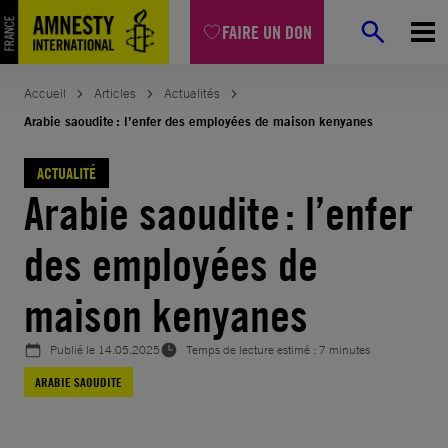
Aller
FAIRE UN DON
au
contenu
Accueil
Articles
Actualités
Arabie saoudite : l’enfer des employées de maison kenyanes
ACTUALITÉ
Arabie saoudite : l’enfer
des employées de
maison kenyanes
Publié le
14.05.2025
Temps de lecture estimé : 7 minutes
ARABIE SAOUDITE