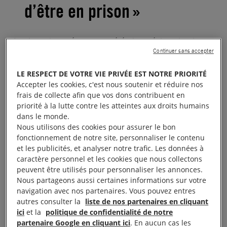
d’être en prison »
Joy (tous les prénoms ont été changés), quitte le
Continuer sans accepter
Kenya
pour tenter de subvenir aux besoins de sa
famille. Sauf qu’en arrivant en
Arabie saoudite
, elle
LE RESPECT DE VOTRE VIE PRIVÉE EST NOTRE PRIORITÉ
se sent piégée. Elle est comme enfermée. «
Une fois
Accepter les cookies, c'est nous soutenir et réduire nos
frais de collecte afin que vos dons contribuent en
que vous êtes à l’intérieur, vous ne sortez plus. Vous
priorité à la lutte contre les atteintes aux droits humains
n’allez pas dehors, vous ne voyez pas l’extérieur.
dans le monde.
J’avais l’impression d’être en prison.
» témoigne-t-
Nous utilisons des cookies pour assurer le bon
fonctionnement de notre site, personnaliser le contenu
elle. Les 70 femmes interrogées par nos équipes
et les publicités, et analyser notre trafic. Les données à
dressent le même constat : une fois en Arabie
caractère personnel et les cookies que nous collectons
saoudite, plus de liberté, plus de vie privée.
peuvent être utilisés pour personnaliser les annonces.
Nous partageons aussi certaines informations sur votre
navigation avec nos partenaires. Vous pouvez entres
En deux ans de travail en Arabie saoudite, Zahara
autres consulter la
liste de nos partenaires en cliquant
n’a jamais quitté le domicile de son employeur. «
ici
et la
politique de confidentialité de notre
partenaire Google en cliquant ici
. En aucun cas les
Lorsqu’ils sortent, ils ferment la porte à clé.
»