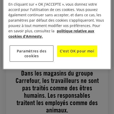
En cliquant sur « OK J'ACCEPTE », vous donnez votre
accord pour l'utilisation de ces cookies. Vous pouvez
également continuer sans accepter, et dans ce cas, les
paramètres par défaut des cookies s'appliqueront. Vous
Traités comme des
pouvez à tout moment modifier vos préférences. Pour
animaux
en savoir plus, consultez la
politique relative aux
cookies d’Amnesty.
Paramètres des
C'est OK pour moi
cookies
Dans les magasins du groupe
Carrefour, les travailleurs ne sont
pas traités comme des êtres
humains. Les responsables
traitent les employés comme des
animaux.