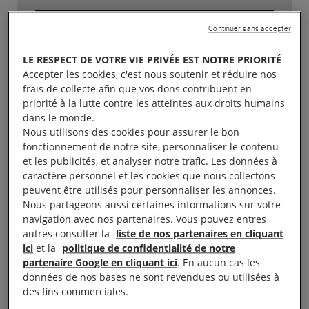
CARREFOUR EN ARABIE
Continuer sans accepter
SAOUDITE
LE RESPECT DE VOTRE VIE PRIVÉE EST NOTRE PRIORITÉ
Accepter les cookies, c'est nous soutenir et réduire nos
Carrefour est l’une des plus grandes
frais de collecte afin que vos dons contribuent en
priorité à la lutte contre les atteintes aux droits humains
enseignes de supermarchés au monde, avec
dans le monde.
plus de 14 000 magasins dans 40 pays.
Nous utilisons des cookies pour assurer le bon
Basée en France, la société est présente au
fonctionnement de notre site, personnaliser le contenu
et les publicités, et analyser notre trafic. Les données à
Moyen-Orient, en Afrique et en Asie par
caractère personnel et les cookies que nous collectons
l’intermédiaire de son franchisé Majid Al
peuvent être utilisés pour personnaliser les annonces.
Futtaim, avec un effectif de 2 000 à 3 000
Nous partageons aussi certaines informations sur votre
navigation avec nos partenaires. Vous pouvez entres
personnes en Arabie saoudite – dont environ
autres consulter la
liste de nos partenaires en cliquant
un tiers sont employées par des sociétés
ici
et la
politique de confidentialité de notre
extérieures qui fournissent de la main-
partenaire Google en cliquant ici
. En aucun cas les
données de nos bases ne sont revendues ou utilisées à
d’œuvre.
des fins commerciales.