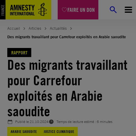
Aller
FAIRE UN DON
au
contenu
Accueil
Articles
Actualités
Des migrants travaillant pour Carrefour exploités en Arabie saoudite
RAPPORT
Des migrants travaillant
pour Carrefour
exploités en Arabie
saoudite
Publié le
21.10.2024
Temps de lecture estimé : 6 minutes
ARABIE SAOUDITE
JUSTICE CLIMATIQUE