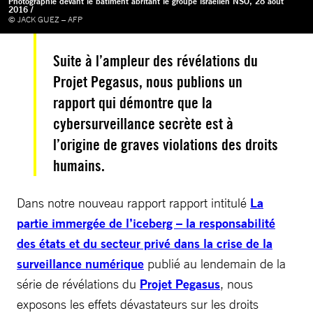
Photographie devant le bâtiment abritant le groupe israélien NSO, 28 août
2016 /
© JACK GUEZ – AFP
Suite à l’ampleur des révélations du
Projet Pegasus, nous publions un
rapport qui démontre que la
cybersurveillance secrète est à
l’origine de graves violations des droits
humains.
Dans notre nouveau rapport rapport intitulé
La
partie immergée de l’iceberg – la responsabilité
des états et du secteur privé dans la crise de la
surveillance numérique
publié au lendemain de la
série de révélations du
Projet Pegasus
, nous
exposons les effets dévastateurs sur les droits