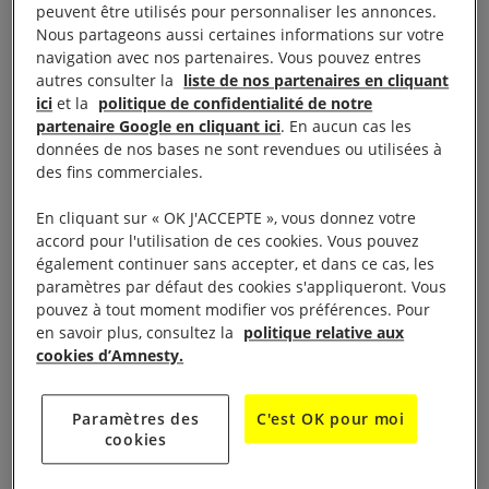
peuvent être utilisés pour personnaliser les annonces.
Séquestrée dans une cage
Nous partageons aussi certaines informations sur votre
navigation avec nos partenaires. Vous pouvez entres
dorée
autres consulter la
liste de nos partenaires en cliquant
ici
et la
politique de confidentialité de notre
partenaire Google en cliquant ici
. En aucun cas les
Latifa Mohammed ben Rachid Al-Maktoum est
données de nos bases ne sont revendues ou utilisées à
assignée à domicile depuis presque trois ans,
des fins commerciales.
depuis qu’elle a tenté de fuir sa famille. En mars
En cliquant sur « OK J'ACCEPTE », vous donnez votre
2018, elle a été enlevée en mer, au large des côtes
accord pour l'utilisation de ces cookies. Vous pouvez
indiennes, et renvoyée de force à Dubaï. Elle a été
également continuer sans accepter, et dans ce cas, les
paramètres par défaut des cookies s'appliqueront. Vous
victime d’un éventail d’atteintes aux droits humains,
pouvez à tout moment modifier vos préférences. Pour
dont un enlèvement, un renvoi forcé et une
en savoir plus, consultez la
politique relative aux
détention au secret.
cookies d’Amnesty.
Latifa Al-Maktoum est peut-être détenue dans une
Paramètres des
C'est OK pour moi
“cage dorée”, mais cela ne change rien au fait que
cookies
sa privation de liberté est arbitraire et que, compte