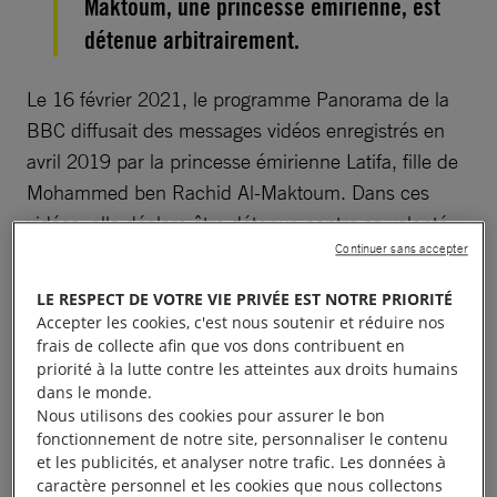
Maktoum, une princesse émirienne, est
détenue arbitrairement.
Le 16 février 2021, le programme Panorama de la
BBC diffusait des messages vidéos enregistrés en
avril 2019 par la princesse émirienne Latifa, fille de
Mohammed ben Rachid Al-Maktoum. Dans ces
vidéos, elle déclare être détenue contre sa volonté.
Continuer sans accepter
Le contenu des vidéos enregistrées par Latifa Al-
LE RESPECT DE VOTRE VIE PRIVÉE EST NOTRE PRIORITÉ
Maktoum est effrayant, et nous sommes
Accepter les cookies, c'est nous soutenir et réduire nos
extrêmement inquiets pour sa sécurité. D’autant
frais de collecte afin que vos dons contribuent en
priorité à la lutte contre les atteintes aux droits humains
plus que ses amis ont déclaré ne plus avoir eu de
dans le monde.
contact avec elle depuis des mois.
Nous utilisons des cookies pour assurer le bon
fonctionnement de notre site, personnaliser le contenu
et les publicités, et analyser notre trafic. Les données à
caractère personnel et les cookies que nous collectons