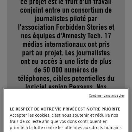
ce projet est le fruit d'un travail
conjoint entre un consortium de
journalistes piloté par
l'association Forbidden Stories et
nos équipes d'Amnesty Tech. 17
médias internationaux ont pris
part au projet. Les journalistes
ont eu accès à une liste de plus
de 50 000 numéros de
téléphones, cibles potentielles du
logiciel espion Pegasus. Nos
équipes du Security Lab
Continuer sans accepter
d'Amnesty International ont
LE RESPECT DE VOTRE VIE PRIVÉE EST NOTRE PRIORITÉ
analysé certains de ces
Accepter les cookies, c'est nous soutenir et réduire nos
téléphones et ont pu confirmer
frais de collecte afin que vos dons contribuent en
priorité à la lutte contre les atteintes aux droits humains
qu'ils avaient bien été infiltrés