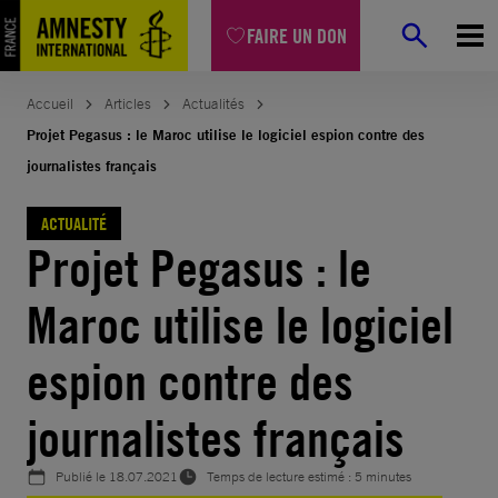
Aller
FAIRE UN DON
au
contenu
Accueil
Articles
Actualités
Projet Pegasus : le Maroc utilise le logiciel espion contre des
journalistes français
ACTUALITÉ
Projet Pegasus : le
Maroc utilise le logiciel
espion contre des
journalistes français
Publié le
18.07.2021
Temps de lecture estimé : 5 minutes