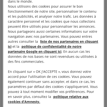
dans le monde.
par Pegasus.
Nous utilisons des cookies pour assurer le bon
fonctionnement de notre site, personnaliser le contenu
et les publicités, et analyser notre trafic. Les données à
caractère personnel et les cookies que nous collectons
peuvent être utilisés pour personnaliser les annonces.
Le
Maroc
est l’un des clients du logiciel Pegasus
Nous partageons aussi certaines informations sur votre
navigation avec nos partenaires. Vous pouvez entres
conçu par l’entreprise israélienne NSO Group. Il en
autres consulter la
liste de nos partenaires en cliquant
fait un usage démesuré, qui viole les droits
ici
et la
politique de confidentialité de notre
fondamentaux. D’après les données récoltées dans
partenaire Google en cliquant ici
. En aucun cas les
données de nos bases ne sont revendues ou utilisées à
le cadre du Projet Pegasus, sur les
50 000 cibles
des fins commerciales.
potentielles
du logiciel espion, le Maroc aurait, à lui
En cliquant sur « OK J'ACCEPTE », vous donnez votre
seul, ciblé
10 000 numéros de téléphone.
accord pour l'utilisation de ces cookies. Vous pouvez
également continuer sans accepter, et dans ce cas, les
Les recherches des journalistes confirment que le
paramètres par défaut des cookies s'appliqueront. Vous
Maroc a utilisé Pegasus pour viser des journalistes
pouvez à tout moment modifier vos préférences. Pour
en savoir plus, consultez la
politique relative aux
et des responsables des grands médias du pays.
cookies d’Amnesty.
Ces révélations sont encore plus fracassantes et