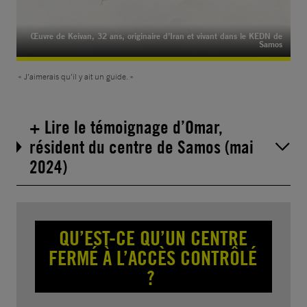
Œuvre de Keivan, 32 ans, originaire d’Iran et vivant dans le KEDN de
Samos
« J’aimerais qu’il y ait un guide. »
+ Lire le témoignage d’Omar,
résident du centre de Samos (mai
2024)
QU’EST-CE QU’UN CENTRE
FERMÉ À L’ACCÈS CONTRÔLÉ
?