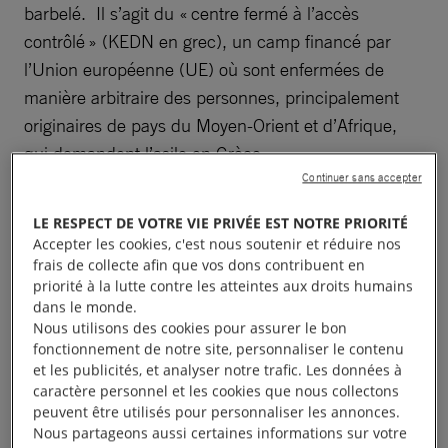
barbelé. Il s’agit du « centre fermé à l’accès
contrôlé » (KEDN en grec), un camp financé par
l’Union européenne (UE) où sont enfermées de
manière arbitraire des personnes, principalement
originaires de pays du Moyen-Orient et d’Afrique,
qui demandent l’asile en Grèce.
Continuer sans accepter
Ce camp a été conçu en 2021, un an après
les
LE RESPECT DE VOTRE VIE PRIVÉE EST NOTRE PRIORITÉ
incendies
qui ont ravagé le camp de Moria sur l’île
Accepter les cookies, c'est nous soutenir et réduire nos
voisine de Lesbos dans lequel les conditions de vie
frais de collecte afin que vos dons contribuent en
priorité à la lutte contre les atteintes aux droits humains
sordides ont marqué les esprits. La Commission
dans le monde.
européenne décide d’investir 276 millions d’euros
Nous utilisons des cookies pour assurer le bon
pour la création de cinq nouveaux centres. Le
fonctionnement de notre site, personnaliser le contenu
et les publicités, et analyser notre trafic. Les données à
centre de Samos est le premier à ouvrir ses
caractère personnel et les cookies que nous collectons
portes. L’UE fait alors une promesse : ces centres
peuvent être utilisés pour personnaliser les annonces.
bénéficieront de « meilleures conditions » de
Nous partageons aussi certaines informations sur votre