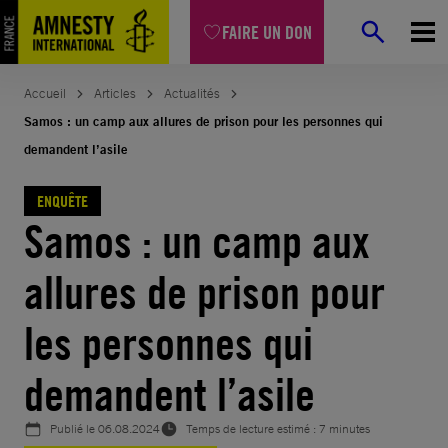
Aller
FAIRE UN DON
au
contenu
Accueil
Articles
Actualités
Samos : un camp aux allures de prison pour les personnes qui
demandent l’asile
ENQUÊTE
Samos : un camp aux
allures de prison pour
les personnes qui
demandent l’asile
Publié le
06.08.2024
Temps de lecture estimé : 7 minutes