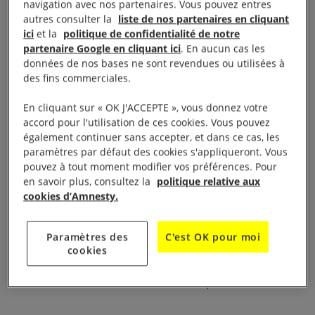
navigation avec nos partenaires. Vous pouvez entres
détention.
autres consulter la
liste de nos partenaires en cliquant
ici
et la
politique de confidentialité de notre
Aujourd’hui, quatre ans après l’ouverture du centre
partenaire Google en cliquant ici
. En aucun cas les
de Samos, notre enquête prouve que l’UE a
données de nos bases ne sont revendues ou utilisées à
des fins commerciales.
rapidement oublié sa promesse. Lors d’une visite en
décembre 2023, nous avons constaté un véritable
En cliquant sur « OK J'ACCEPTE », vous donnez votre
« cauchemar dystopique » :
un camp sous haute
accord pour l'utilisation de ces cookies. Vous pouvez
également continuer sans accepter, et dans ce cas, les
surveillance, dépourvu des infrastructures et des
paramètres par défaut des cookies s'appliqueront. Vous
services les plus élémentaires, où, sous prétexte
pouvez à tout moment modifier vos préférences. Pour
en savoir plus, consultez la
politique relative aux
d’effectuer des procédures d’identification, les
cookies d’Amnesty.
autorités soumettent systématiquement les
personnes demandeuses d’asile à une détention
Paramètres des
C'est OK pour moi
illégale et arbitraire. Des caméras de sécurité et des
cookies
barbelés ceinturent le centre, créant un
environnement » semblable à une prison « .