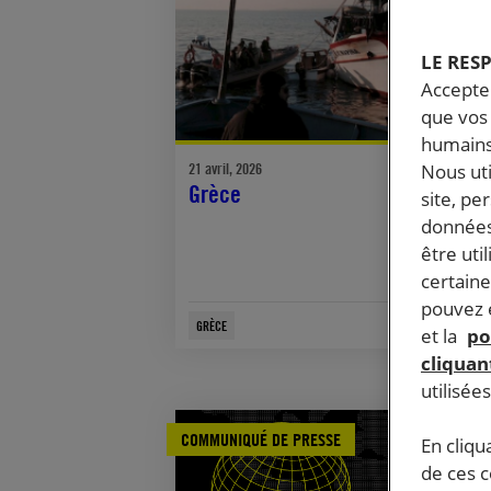
LE RES
Accepter
que vos 
humains
21 avril, 2026
Nous ut
Grèce
site, pe
données
être uti
certaine
pouvez e
GRÈCE
et la
po
cliquant
utilisée
COMMUNIQUÉ DE PRESSE
En cliqu
de ces 