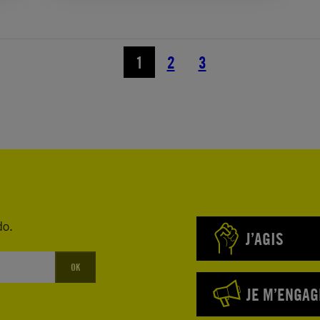
1
2
3
do.
J’AGIS
OK
JE M’ENGAG