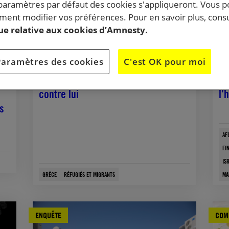
 paramètres par défaut des cookies s'appliqueront. Vous 
ent modifier vos préférences. Pour en savoir plus, consu
que relative aux cookies d’Amnesty.
16 janvier, 2026
17 
Paramètres des cookies
C'est OK pour moi
e
Grèce. Seán Binder est acquitté de
Po
t
toutes les accusations portées
ca
contre lui
l’
s
AF
FI
IS
GRÈCE
RÉFUGIÉS ET MIGRANTS
MA
ENQUÊTE
COM