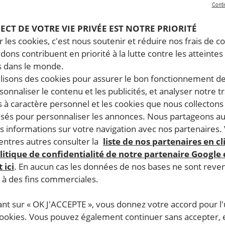
Conti
PECT DE VOTRE VIE PRIVÉE EST NOTRE PRIORITÉ
 les cookies, c'est nous soutenir et réduire nos frais de co
dons contribuent en priorité à la lutte contre les atteintes
4 juin, 2026
3 ju
 dans le monde.
Grèce. Des méthodes de maintien
Il
ilisons des cookies pour assurer le bon fonctionnement d
de l’ordre violentes ont transformé
gr
rsonnaliser le contenu et les publicités, et analyser notre tr
les manifestations pacifiques en
ma
 à caractère personnel et les cookies que nous collecton
champs de bataille
lisés pour personnaliser les annonces. Nous partageons au
s informations sur votre navigation avec nos partenaires.
ntres autres consulter la
liste de nos partenaires en cl
GRÈCE
DROIT DE MANIFESTER
GR
litique de confidentialité de notre partenaire Google
 ici
. En aucun cas les données de nos bases ne sont rev
s à des fins commerciales.
COMMUNIQUÉ DE PRESSE
COM
ant sur « OK J'ACCEPTE », vous donnez votre accord pour l'u
cookies. Vous pouvez également continuer sans accepter, 