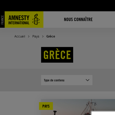
Aller
au
contenu
NOUS CONNAÎTRE
Accueil
Pays
Grèce
GRÈCE
Type de contenu
PAYS