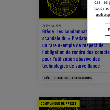
cas, les
tout mom
politi
27 février, 2026
Grèce. Les condamnations dans l
scandale du « Predatorgate » son
un rare exemple de respect de
l’obligation de rendre des compte
pour l’utilisation abusive des
technologies de surveillance
GRÈCE
TECHNOLOGIES ET DROITS HUMAINS
COMMUNIQUÉ DE PRESSE