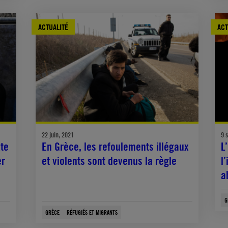
ACTUALITÉ
ACT
22 juin, 2021
9 
te
En Grèce, les refoulements illégaux
L
er
et violents sont devenus la règle
l
a
G
GRÈCE
RÉFUGIÉS ET MIGRANTS