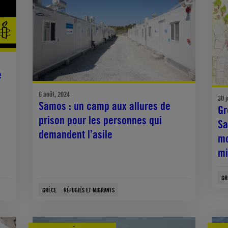
e
6 août, 2024
30 j
Samos : un camp aux allures de
Gr
prison pour les personnes qui
Sa
demandent l’asile
mo
mi
GR
GRÈCE
RÉFUGIÉS ET MIGRANTS