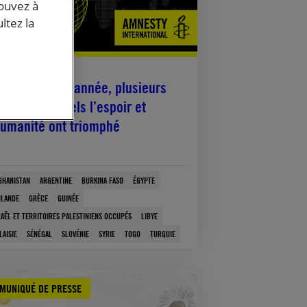
pouvez à
ltez la
décembre, 2025
ur terminer l’année, plusieurs
s dans lesquels l’espoir et
humanité ont triomphé
GHANISTAN
ARGENTINE
BURKINA FASO
ÉGYPTE
NLANDE
GRÈCE
GUINÉE
RAËL ET TERRITOIRES PALESTINIENS OCCUPÉS
LIBYE
LAISIE
SÉNÉGAL
SLOVÉNIE
SYRIE
TOGO
TURQUIE
MUNIQUÉ DE PRESSE